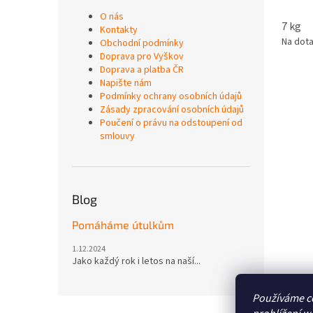
O nás
7 kg
Kontakty
Na dot
Obchodní podmínky
Doprava pro Vyškov
Doprava a platba ČR
Napište nám
Podmínky ochrany osobních údajů
Zásady zpracování osobních údajů
Poučení o právu na odstoupení od
smlouvy
Blog
Pomáháme útulkům
1.12.2024
Jako každý rok i letos na naší...
Používáme c
Z