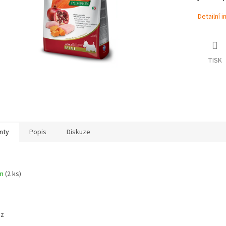
Detailní 
TISK
nty
Popis
Diskuze
em
(2 ks)
az