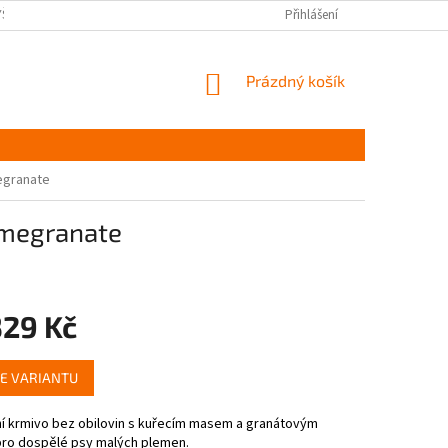
YŠKOV
DOPRAVA A PLATBA ČR
NAPIŠTE NÁM
Přihlášení
PODMÍNKY OCHR
NÁKUPNÍ
Prázdný košík
KOŠÍK
egranate
omegranate
329 Kč
E VARIANTU
í krmivo bez obilovin s kuřecím masem a granátovým
pro dospělé psy malých plemen.