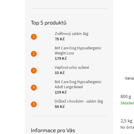
n
e
l
Top 5 produktů
Zvěřinový salám 1kg
75 Kč
Brit Care Dog Hypoallergenic
Weight Loss
179 Kč
Vepřové ucho sušené
33 Kč
Varia
Brit Care Dog Hypoallergenic
Adult Large Breed
139 Kč
800 g
Drůbež s hovězím - salám 1kg
Sklad
55 Kč
2,5 kg
Na dot
Informace pro Vás