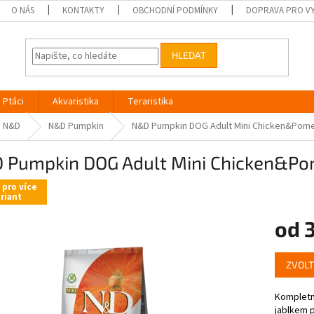
O NÁS
KONTAKTY
OBCHODNÍ PODMÍNKY
DOPRAVA PRO V
HLEDAT
Ptáci
Akvaristika
Teraristika
N&D
N&D Pumpkin
N&D Pumpkin DOG Adult Mini Chicken&Pom
 Pumpkin DOG Adult Mini Chicken&P
 pro více
riant
od
Měrná
ZVOLT
cena:
Kompletn
jablkem 