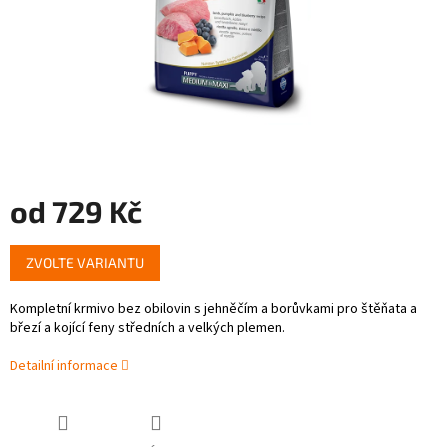
od
729 Kč
Měrná
ZVOLTE VARIANTU
cena:
Kompletní krmivo bez obilovin s jehněčím a borůvkami pro štěňata a
březí a kojící feny středních a velkých plemen.
Detailní informace