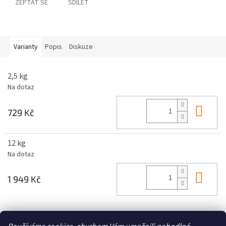
ZEPTAT SE
SDÍLET
Varianty
Popis
Diskuze
2,5 kg
Na dotaz
Do 
729 Kč
12 kg
Na dotaz
Do 
1 949 Kč
Z