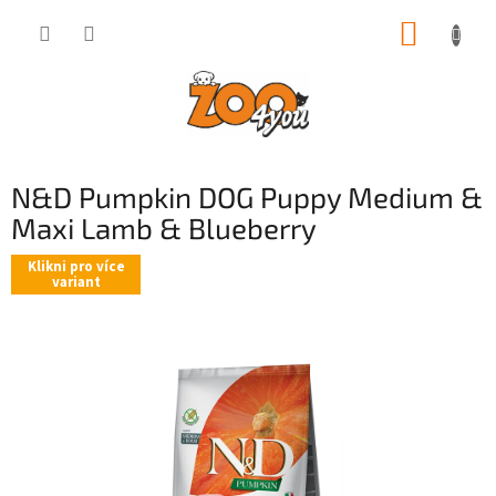
Přejít
NÁKUP
na
obsah
KOŠÍK
N&D Pumpkin DOG Puppy Medium &
Maxi Lamb & Blueberry
Klikni pro více
variant