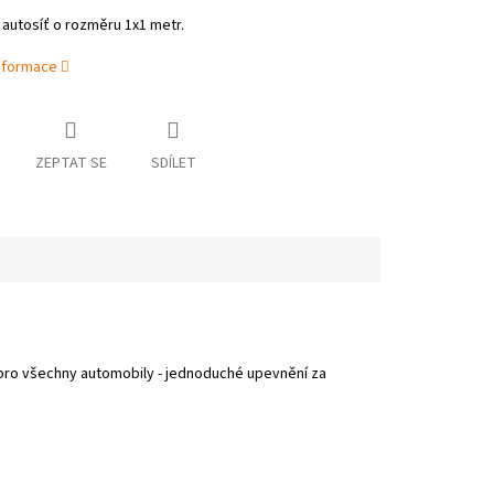
autosíť o rozměru 1x1 metr.
informace
ZEPTAT SE
SDÍLET
á pro všechny automobily - jednoduché upevnění za