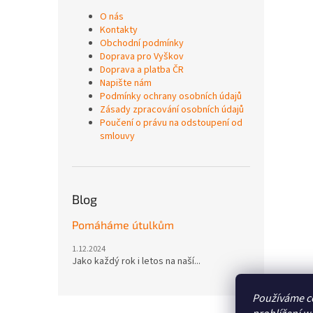
O nás
Kontakty
Obchodní podmínky
Doprava pro Vyškov
Doprava a platba ČR
Napište nám
Podmínky ochrany osobních údajů
Zásady zpracování osobních údajů
Poučení o právu na odstoupení od
smlouvy
Blog
Pomáháme útulkům
1.12.2024
Jako každý rok i letos na naší...
Používáme c
Z