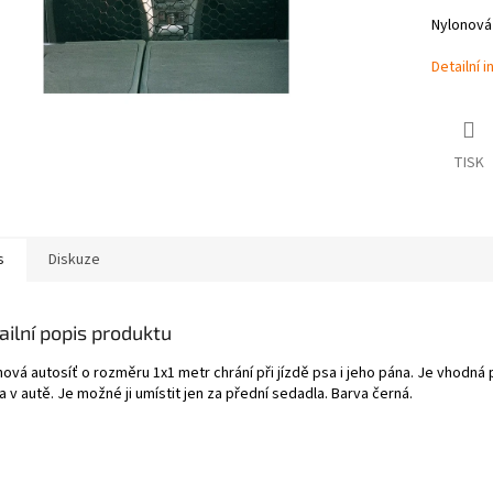
Nylonová 
Detailní 
TISK
s
Diskuze
ailní popis produktu
nová autosíť o rozměru 1x1 metr chrání při jízdě psa i jeho pána. Je vhodn
 v autě. Je možné ji umístit jen za přední sedadla. Barva černá.