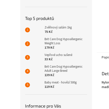
n
e
l
Top 5 produktů
Zvěřinový salám 1kg
75 Kč
Brit Care Dog Hypoallergenic
Weight Loss
179 Kč
Vepřové ucho sušené
Popi
33 Kč
Brit Care Dog Hypoallergenic
Adult Large Breed
Det
139 Kč
Nylo
Baby meat - hovězí 500g
119 Kč
madla
Informace pro Vás