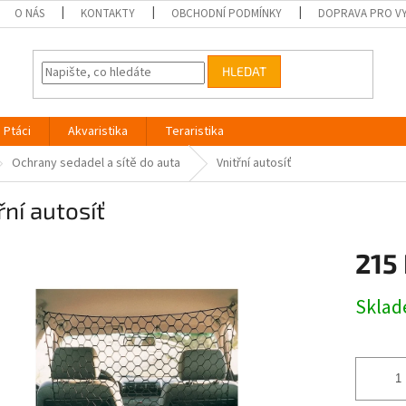
O NÁS
KONTAKTY
OBCHODNÍ PODMÍNKY
DOPRAVA PRO V
HLEDAT
Ptáci
Akvaristika
Teraristika
Ochrany sedadel a sítě do auta
Vnitřní autosíť
řní autosíť
215
Měrná
Skla
cena: