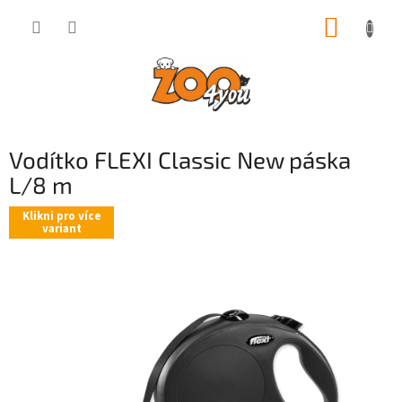
Přejít
NÁKUP
na
obsah
KOŠÍK
Vodítko FLEXI Classic New páska
L/8 m
Klikni pro více
variant