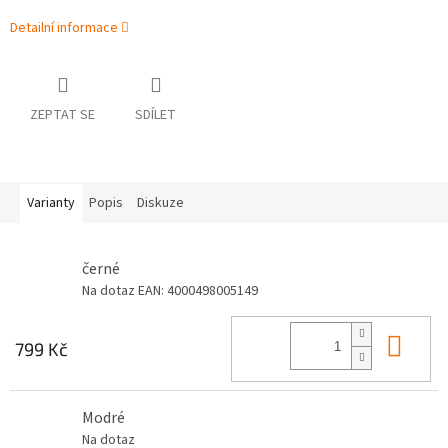
Detailní informace
ZEPTAT SE
SDÍLET
Varianty
Popis
Diskuze
černé
Na dotaz
EAN:
4000498005149
Do 
799 Kč
Modré
Na dotaz