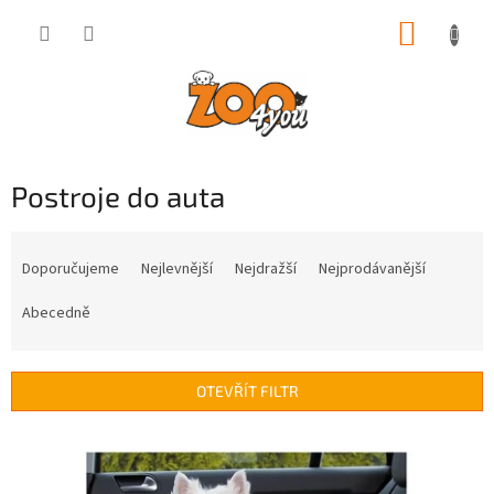
Přejít
NÁKUP
na
obsah
KOŠÍK
Postroje do auta
Ř
a
Doporučujeme
Nejlevnější
Nejdražší
Nejprodávanější
z
e
Abecedně
n
í
p
OTEVŘÍT FILTR
r
o
V
d
ý
u
p