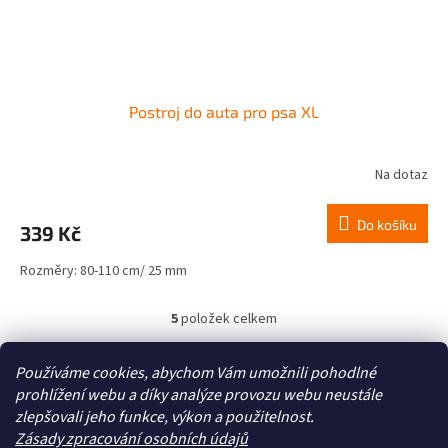
Postroj do auta pro psa XL
Na dotaz
Do košíku
339 Kč
Rozměry: 80-110 cm/ 25 mm
5
položek celkem
O
v
l
Z
Používáme cookies, abychom Vám umožnili pohodlné
á
á
prohlížení webu a díky analýze provozu webu neustále
Zboží.cz
Heureka.cz
d
p
zlepšovali jeho funkce, výkon a použitelnost.
a
a
Zásady zpracování osobních údajů
c