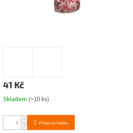
41 Kč
Měrná
Skladem
(>10 ks)
cena:
Přidat do košíku