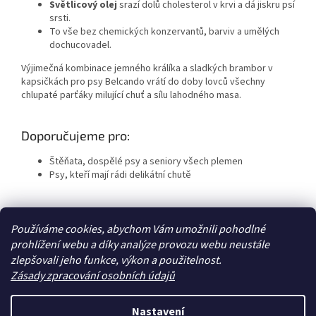
Světlicový olej
srazí dolů cholesterol v krvi a dá jiskru psí
srsti.
To vše bez chemických konzervantů, barviv a umělých
dochucovadel.
Výjimečná kombinace jemného králíka a sladkých brambor v
kapsičkách pro psy Belcando vrátí do doby lovců všechny
chlupaté parťáky milující chuť a sílu lahodného masa.
Doporučujeme pro:
Štěňata, dospělé psy a seniory všech plemen
Psy, kteří mají rádi delikátní chutě
Z
Používáme cookies, abychom Vám umožnili pohodlné
á
prohlížení webu a díky analýze provozu webu neustále
Zboží.cz
Heureka.cz
p
zlepšovali jeho funkce, výkon a použitelnost.
a
Zásady zpracování osobních údajů
t
í
Nastavení
Vytvořil Shoptet