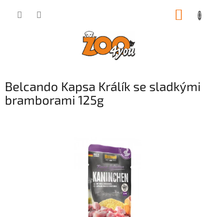
Přejít
NÁKUP
na
obsah
KOŠÍK
Belcando Kapsa Králík se sladkými
bramborami 125g