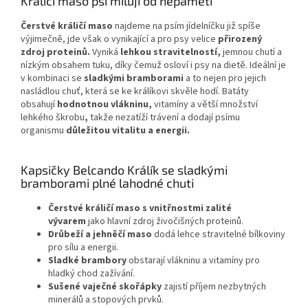
Králičí maso psi milují od nepaměti
Čerstvé králičí maso
najdeme na psím jídelníčku již spíše
výjimečně, jde však o vynikající a pro psy velice
přirozený
zdroj proteinů.
Vyniká
lehkou stravitelností,
jemnou chutí a
nízkým obsahem tuku, díky čemuž osloví i psy na dietě. Ideální je
v kombinaci se
sladkými bramborami
a to nejen pro jejich
nasládlou chuť, která se ke králíkovi skvěle hodí.
Batáty
obsahují
hodnotnou vlákninu,
vitamíny a větší množství
lehkého škrobu
,
takže nezatíží trávení a dodají psímu
organismu
důležitou vitalitu a energii.
Kapsičky Belcando Králík se sladkými
bramborami plné lahodné chuti
Čerstvé králičí maso s vnitřnostmi zalité
vývarem
jako hlavní zdroj živočišných proteinů.
Drůbeží a jehněčí maso
dodá lehce stravitelné bílkoviny
pro sílu a energii.
Sladké brambory
obstarají vlákninu a vitamíny pro
hladký chod zažívání.
Sušené vaječné skořápky
zajistí příjem nezbytných
minerálů a stopových prvků.