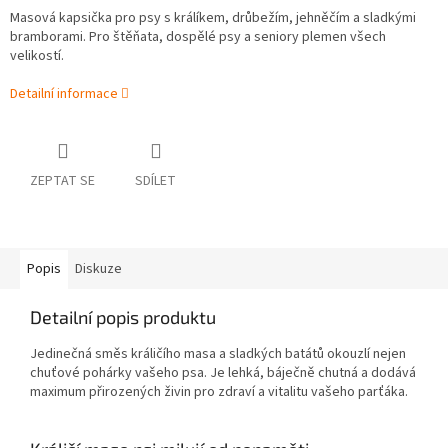
Masová kapsička pro psy s králíkem, drůbežím, jehněčím a sladkými
bramborami. Pro štěňata, dospělé psy a seniory plemen všech
velikostí.
Detailní informace
ZEPTAT SE
SDÍLET
Popis
Diskuze
Detailní popis produktu
Jedinečná směs králičího masa a sladkých batátů okouzlí nejen
chuťové pohárky vašeho psa. Je lehká, báječně chutná a dodává
maximum přirozených živin pro zdraví a vitalitu vašeho parťáka.