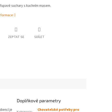
řupavé suchary s kachním masem.
informace
ZEPTAT SE
SDÍLET
Doplňkové parametry
iencí je
Chovatelské potřeby pro
Kategorie
: