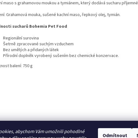
ní maso s grahamovou moukou a tymiánem, který dodává sucharu příjemn
ení: Grahamová mouka, sušené kachní maso, řepkový olej, tymián.
nosti sucharů Bohemia Pet Food
Regionální surovina
Šetrně zpracované suchým vzduchem
Bez umělých a přidaných látek
Přírodní doplněk vyrobený sušením bez chemické konzervace.
nost balení: 750 g
ookies, abychom Vám umožnili pohodlné
Odmítnout