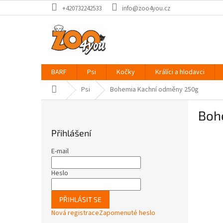
Přejít
+420732242533
info@zoo4you.cz
na
obsah
BARF
Psi
Kočky
Králíci a hlodavci
Domů
Psi
Bohemia Kachní odměny 250g
P
Boh
o
s
Přihlášení
t
r
E-mail
a
n
Heslo
n
í
PŘIHLÁSIT SE
p
Nová registrace
Zapomenuté heslo
a