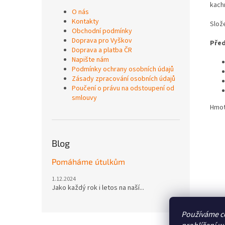
kach
O nás
Kontakty
Slož
Obchodní podmínky
Doprava pro Vyškov
Před
Doprava a platba ČR
Napište nám
Podmínky ochrany osobních údajů
Zásady zpracování osobních údajů
Poučení o právu na odstoupení od
smlouvy
Hmot
Blog
Pomáháme útulkům
1.12.2024
Jako každý rok i letos na naší...
Používáme c
Z