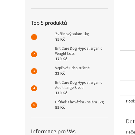
n
e
l
Top 5 produktů
Zvěřinový salám 1kg
75 Kč
Brit Care Dog Hypoallergenic
Weight Loss
179 Kč
Vepřové ucho sušené
33 Kč
Brit Care Dog Hypoallergenic
Adult Large Breed
139 Kč
Popi
Drůbež s hovězím - salám 1kg
55 Kč
Det
Informace pro Vás
Peče