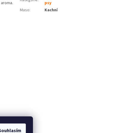
é aroma.
psy
Maso
:
Kachní
Souhlasím