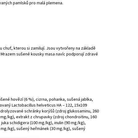
zovaných pamlsků pro malá plemena.
 chuť, kterou si zamilují. Jsou vytvořeny na základě
. Mrazem sušené kousky masa navíc podporují zdravé
ušené hovězí (6 %), cizrna, pohanka, sušená jablka,
vovaný Lactobacillus helveticus HA – 122, 15x109
ydrolyzované schránky korýšů (zdroj glukosaminu, 260
mg/kg), extrakt z chrupavky (zdroj chondroitinu, 160
uka schidigera (100 mg/kg), inulin (90 mg/kg),
5 mg/kg), sušený heřmánek (30 mg/kg), sušený