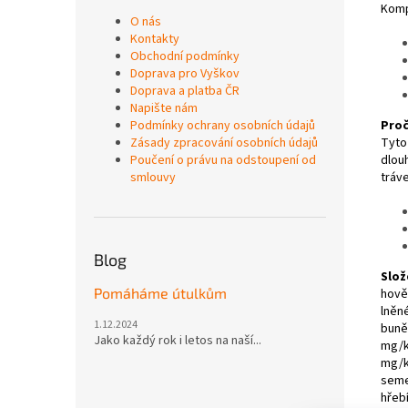
Komp
O nás
Kontakty
Obchodní podmínky
Doprava pro Vyškov
Doprava a platba ČR
Napište nám
Proč
Podmínky ochrany osobních údajů
Tyto 
Zásady zpracování osobních údajů
dlou
Poučení o právu na odstoupení od
tráve
smlouvy
Blog
Slož
Pomáháme útulkům
hověz
lněné
1.12.2024
buně
Jako každý rok i letos na naší...
mg/k
mg/k
seme
hřeb