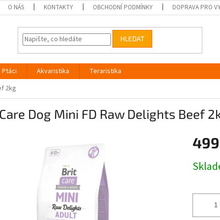
O NÁS
KONTAKTY
OBCHODNÍ PODMÍNKY
DOPRAVA PRO V
HLEDAT
Ptáci
Akvaristika
Teraristika
ef 2kg
 Care Dog Mini FD Raw Delights Beef 2
499
Měrná
Skla
cena: