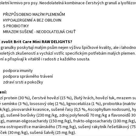
letní krmivo pro psy. Neodolatelná kombinace čerstvých granulí a lyofili
PŘIZPŮSOBENO MALÝM PLEMENŮM
HYPOALERGENNÍ A BEZ OBILOVIN
S PROBIOTIKY
MRAZEM SUŠENÉ - NEODOLATELNÁ CHUŤ
 zvolit Brit Care Mini RAW DELIGHTS?
granulky poskytují malým psům nejen výživu špičkové kvality, ale i lahodnou
holetých zkušeností a vychází vstříc specifickým potřebám malých plemen
ní a přispívají k vitalitě i radosti z každého sousta.
podpora imunity
podpora správného trávení
zdraví srsti a pokožky
ení:
í protein (30 %), čerstvé hovězí (15 %), žlutý hrách, hovězí tuk, mrazem s
 semínko (3 %), lososový olej (2 %), lignocelulóza (1 %), probiotika (inakti
k/kg), pivovarské kvasnice, sušené řasy (0,5 %, Ascophyllum nodosum), h
g), sušené borůvky (230 mg/kg, zdroj polyfenolů 70 mg/kg a flavonoidů 30 
g), mannan-oligosacharidy (150 mg/kg), frukto-oligosacharidy (100 mg/kg), j
na ostropestřce mariánského (75 mg/kg), sušený rakytník řešetlákový (7
íček (30 mg/kg), sušená šalvěj (25 mg/kg).