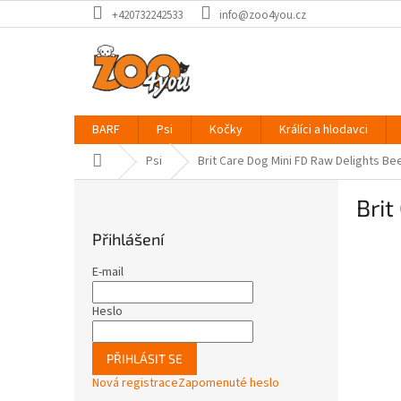
Přejít
+420732242533
info@zoo4you.cz
na
obsah
BARF
Psi
Kočky
Králíci a hlodavci
Domů
Psi
Brit Care Dog Mini FD Raw Delights Be
P
Brit
o
s
Přihlášení
t
r
E-mail
a
n
Heslo
n
í
PŘIHLÁSIT SE
p
Nová registrace
Zapomenuté heslo
a