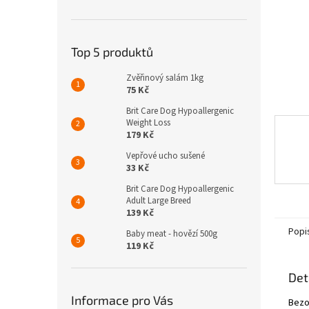
n
e
l
Top 5 produktů
Zvěřinový salám 1kg
75 Kč
Brit Care Dog Hypoallergenic
Weight Loss
179 Kč
Vepřové ucho sušené
33 Kč
Brit Care Dog Hypoallergenic
Adult Large Breed
139 Kč
Popi
Baby meat - hovězí 500g
119 Kč
Det
Informace pro Vás
Bezo