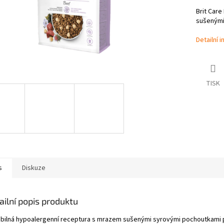
Brit Car
sušenými
Detailní 
TISK
s
Diskuze
ailní popis produktu
bilná hypoalergenní receptura s mrazem sušenými syrovými pochoutkami p