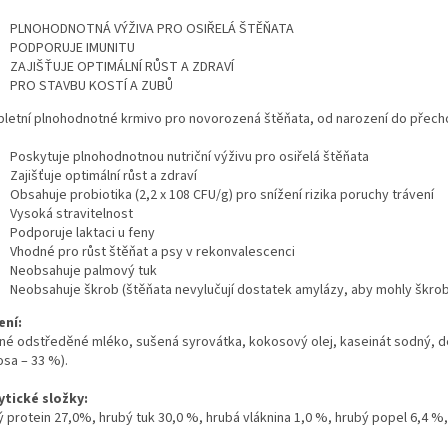
PLNOHODNOTNÁ VÝŽIVA PRO OSIŘELÁ ŠTĚŇATA
PODPORUJE IMUNITU
ZAJIŠŤUJE OPTIMÁLNÍ RŮST A ZDRAVÍ
PRO STAVBU KOSTÍ A ZUBŮ
letní plnohodnotné krmivo pro novorozená štěňata, od narození do přechodu
Poskytuje plnohodnotnou nutriční výživu pro osiřelá štěňata
Zajišťuje optimální růst a zdraví
Obsahuje probiotika (2,2 x 108 CFU/g) pro snížení rizika poruchy trávení
Vysoká stravitelnost
Podporuje laktaci u feny
Vhodné pro růst štěňat a psy v rekonvalescenci
Neobsahuje palmový tuk
Neobsahuje škrob (štěňata nevylučují dostatek amylázy, aby mohly škrob 
ení:
né odstředěné mléko, sušená syrovátka, kokosový olej, kaseinát sodný, de
osa – 33 %).
ytické složky:
 protein 27,0%, hrubý tuk 30,0 %, hrubá vláknina 1,0 %, hrubý popel 6,4 %,