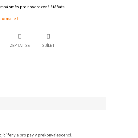
rmná směs pro novorozená štěňata.
informace
ZEPTAT SE
SDÍLET
ící feny a pro psy v prekonvalescenci.