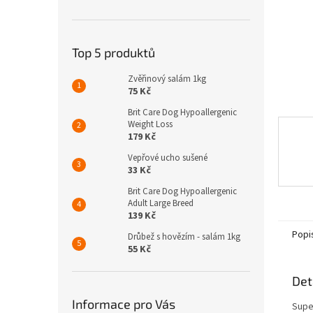
n
e
l
Top 5 produktů
Zvěřinový salám 1kg
75 Kč
Brit Care Dog Hypoallergenic
Weight Loss
179 Kč
Vepřové ucho sušené
33 Kč
Brit Care Dog Hypoallergenic
Adult Large Breed
139 Kč
Popi
Drůbež s hovězím - salám 1kg
55 Kč
Det
Informace pro Vás
Supe