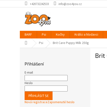
Přejít
+420732242533
info@zoo4you.cz
na
obsah
BARF
Psi
Kočky
Králíci a hlodavci
Domů
Psi
Brit Care Puppy Milk 250g
P
Brit
o
s
Přihlášení
t
r
E-mail
a
n
Heslo
n
í
PŘIHLÁSIT SE
p
Nová registrace
Zapomenuté heslo
a