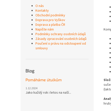
O nás
Kontakty
Obchodní podmínky
Doprava pro Vyškov
Doprava a platba ČR
Komp
Napište nám
Podmínky ochrany osobních údajů
Zásady zpracování osobních údajů
Poučení o právu na odstoupení od
smlouvy
Blog
Pomáháme útulkům
Slož
suše
1.12.2024
(lakt
Jako každý rok i letos na naší...
Anal
hrubý