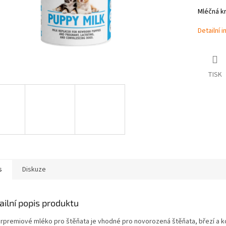
Mléčná k
Detailní 
TISK
s
Diskuze
ailní popis produktu
rpremiové mléko pro štěňata je vhodné pro novorozená štěňata, březí a koj