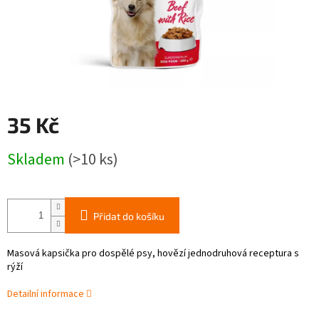
35 Kč
Měrná
Skladem
(>10 ks)
cena:
Přidat do košíku
Masová kapsička pro dospělé psy, hovězí jednodruhová receptura s
rýží
Detailní informace