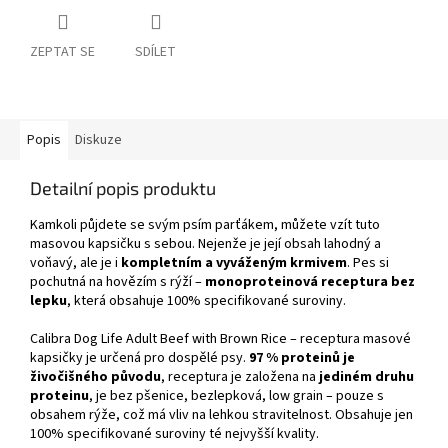
ZEPTAT SE
SDÍLET
Popis
Diskuze
Detailní popis produktu
Kamkoli půjdete se svým psím parťákem, můžete vzít tuto
masovou kapsičku s sebou. Nejenže je její obsah lahodný a
voňavý, ale je i
kompletním a vyváženým krmivem
. Pes si
pochutná na hovězím s rýží –
monoproteinová receptura bez
lepku
, která obsahuje 100% specifikované suroviny.
Calibra Dog Life Adult Beef with Brown Rice – receptura masové
kapsičky je určená pro dospělé psy.
97 % proteinů je
živočišného původu
, receptura je založena na
jediném druhu
proteinu
, je bez pšenice, bezlepková, low grain – pouze s
obsahem rýže, což má vliv na lehkou stravitelnost. Obsahuje jen
100% specifikované suroviny té nejvyšší kvality.