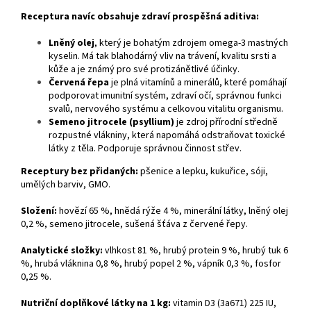
Receptura navíc obsahuje zdraví prospěšná aditiva:
Lněný olej
, který je bohatým zdrojem omega-3 mastných
kyselin. Má tak blahodárný vliv na trávení, kvalitu srsti a
kůže a je známý pro své protizánětlivé účinky.
Červená řepa
je plná vitamínů a minerálů, které pomáhají
podporovat imunitní systém, zdraví očí, správnou funkci
svalů, nervového systému a celkovou vitalitu organismu.
Semeno jitrocele (psyllium)
je zdroj přírodní středně
rozpustné vlákniny, která napomáhá odstraňovat toxické
látky z těla. Podporuje správnou činnost střev.
Receptury bez přidaných:
pšenice a lepku, kukuřice, sóji,
umělých barviv, GMO.
Složení:
hovězí 65 %, hnědá rýže 4 %, minerální látky, lněný olej
0,2 %, semeno jitrocele, sušená šťáva z červené řepy.
Analytické složky:
vlhkost 81 %, hrubý protein 9 %, hrubý tuk 6
%, hrubá vláknina 0,8 %, hrubý popel 2 %, vápník 0,3 %, fosfor
0,25 %.
Nutriční doplňkové látky na 1 kg:
vitamin D3 (3a671) 225 IU,