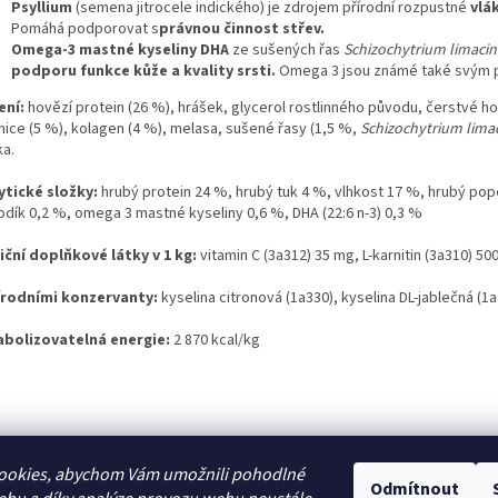
Psyllium
(semena jitrocele indického) je zdrojem přírodní rozpustné
vlá
Pomáhá podporovat s
právnou činnost střev.
Omega-3 mastné kyseliny DHA
ze sušených řas
Schizochytrium limaci
podporu funkce kůže a kvality srsti.
Omega 3 jsou známé také svým p
ení:
hovězí protein (26 %), hrášek, glycerol rostlinného původu, čerstvé h
nice (5 %), kolagen (4 %), melasa, sušené řasy (1,5 %,
Schizochytrium lim
a.
ytické složky:
hrubý protein 24 %, hrubý tuk 4 %, vlhkost 17 %, hrubý pope
odík 0,2 %, omega 3 mastné kyseliny 0,6 %, DHA (22:6 n-3) 0,3 %
iční doplňkové látky v 1 kg:
vitamin C (3a312) 35 mg, L-karnitin (3a310) 50
írodními konzervanty:
kyselina citronová (1a330), kyselina DL-jablečná (1
bolizovatelná energie:
2 870 kcal/kg
ookies, abychom Vám umožnili pohodlné
Odmítnout