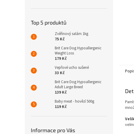
n
e
l
Top 5 produktů
Zvěřinový salám 1kg
75 Kč
Brit Care Dog Hypoallergenic
Weight Loss
179 Kč
Vepřové ucho sušené
Popi
33 Kč
Brit Care Dog Hypoallergenic
Adult Large Breed
Det
139 Kč
Baby meat - hovězí 500g
Paml
119 Kč
množ
Veli
velmi
Informace pro Vás