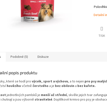
Polovlhk
Detailní 
TISK
s
Podobné (5)
Diskuze
ailní popis produktu
sky, které se hodí pro
výcvik, sport a výchovu
, a to nejen
pro psy malýc
ství
hovězího
včetně
čerstvého
a je
bez obilovin
a
bez kuřete.
kost
jednotlivých pamlsků je
menší až střední
, skvěle jejich tvar zafung
 chutnají a jsou výborně
stravitelné
. Doplňkové krmivo pro psy je obohac