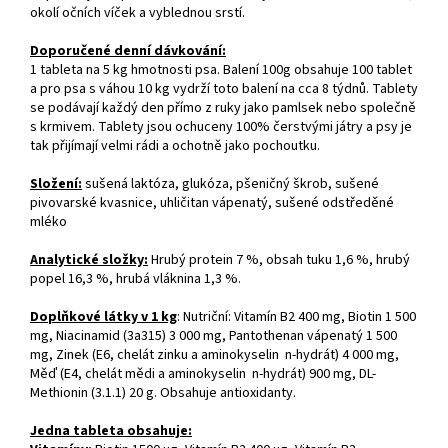
okolí očních víček a vyblednou srstí.
Doporučené denní dávkování:
1 tableta na 5 kg hmotnosti psa. Balení 100g obsahuje 100 tablet
a pro psa s váhou 10 kg vydrží toto balení na cca 8 týdnů. Tablety
se podávají každý den přímo z ruky jako pamlsek nebo společně
s krmivem. Tablety jsou ochuceny 100% čerstvými játry a psy je
tak přijímají velmi rádi a ochotně jako pochoutku.
Složení:
sušená laktóza, glukóza, pšeničný škrob, sušené
pivovarské kvasnice, uhličitan vápenatý, sušené odstředěné
mléko
Analytické složky:
Hrubý protein 7 %, obsah tuku 1,6 %, hrubý
popel 16,3 %, hrubá vláknina 1,3 %.
Doplňkové látky v 1 kg
: Nutriční: Vitamín B2 400 mg, Biotin 1 500
mg, Niacinamid (3a315) 3 000 mg, Pantothenan vápenatý 1 500
mg, Zinek (E6, chelát zinku a aminokyselin n-hydrát) 4 000 mg,
Měď (E4, chelát mědi a aminokyselin n-hydrát) 900 mg, DL-
Methionin (3.1.1) 20 g. Obsahuje antioxidanty.
Jedna tableta obsahuje: