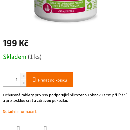
199 Kč
Měrná
Skladem
(1 ks)
cena:
Přidat do košíku
Ochucené tablety pro psy podporující přirozenou obnovu srsti při línání
a pro lesklou srst a zdravou pokožku.
Detailní informace