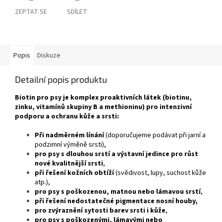
ZEPTAT SE
SDÍLET
Popis
Diskuze
Detailní popis produktu
Biotin pro psy je komplex proaktivních látek (biotinu,
zinku, vitamínů skupiny B a methioninu) pro intenzivní
podporu a ochranu kůže a srsti:
Při nadměrném línání
(doporučujeme podávat při jarní a
podzimní výměně srsti),
pro psy s dlouhou srstí a výstavní jedince pro růst
nové kvalitnější srsti
,
při řešení kožních obtíží
(svědivost, lupy, suchost kůže
atp.),
pro psy s poškozenou, matnou nebo lámavou srstí
,
při řešení nedostatečné pigmentace nosní houby,
pro zvýraznění sytosti barev srsti i kůže
,
pro psy s poškozenými, lámavými nebo