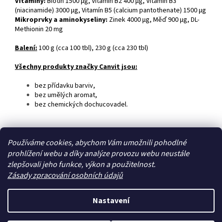
Vitamíny:
Biotin 1500 µg, Vitamín B2 400 µg, Vitamín B3
(niacinamide) 3000 µg, Vitamín B5 (calcium pantothenate) 1500 µg
Mikroprvky a aminokyseliny:
Zinek 4000 µg, Měď 900 µg, DL-
Methionin 20 mg
Balení:
100 g (cca 100 tbl), 230 g (cca 230 tbl)
Všechny produkty značky Canvit jsou:
bez přídavku barviv,
bez umělých aromat,
bez chemických dochucovadel.
Z
Používáme cookies, abychom Vám umožnili pohodlné
á
prohlížení webu a díky analýze provozu webu neustále
Zboží.cz
Heureka.cz
p
zlepšovali jeho funkce, výkon a použitelnost.
a
Zásady zpracování osobních údajů
t
í
Nastavení
Vytvořil Shoptet