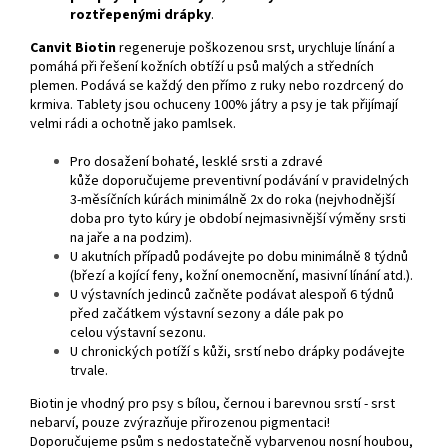
roztřepenými drápky
.
Canvit Biotin
regeneruje poškozenou srst, urychluje línání a
pomáhá při řešení kožních obtíží u psů malých a středních
plemen. Podává se každý den přímo z ruky nebo rozdrcený do
krmiva. Tablety jsou ochuceny 100% játry a psy je tak přijímají
velmi rádi a ochotně jako pamlsek.
Pro dosažení bohaté, lesklé srsti a zdravé
kůže doporučujeme preventivní podávání v pravidelných
3-měsíčních kúrách minimálně 2x do roka (nejvhodnější
doba pro tyto kúry je období nejmasivnější výměny srsti
na jaře a na podzim).
U akutních případů podávejte po dobu minimálně 8 týdnů
(březí a kojící feny, kožní onemocnění, masivní línání atd.).
U výstavních jedinců začněte podávat alespoň 6 týdnů
před začátkem výstavní sezony a dále pak po
celou výstavní sezonu.
U chronických potíží s kůži, srstí nebo drápky podávejte
trvale.
Biotin je vhodný pro psy s bílou, černou i barevnou srstí - srst
nebarví, pouze zvýrazňuje přirozenou pigmentaci!
Doporučujeme psům s nedostatečně vybarvenou nosní houbou,