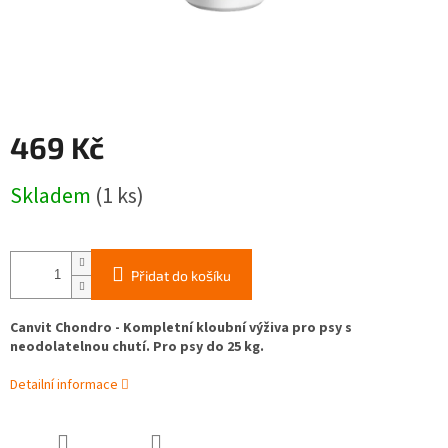
469 Kč
Měrná
Skladem
(1 ks)
cena:
Přidat do košíku
Canvit Chondro - Kompletní kloubní výživa pro psy s
neodolatelnou chutí. Pro psy do 25 kg.
Detailní informace