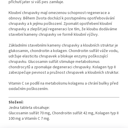
příchutí jater si váš pes zamiluje.
Kloubní chrupavky mají omezenou schopnost regenerace a
obnovy. Během života dochází k postupnému opotřebovávání
chrupavky a k jejímu poškození. Zpomalit opotřebení kloubní
chrupavky a zlepšit její regeneraci lze tím, že kloubu dodáváme
stavební kameny chrupavky ve formě kloubní výživy.
Základními stavebními kameny chrupavky a kloubních struktur je
glukosamin, chondroitin a kolagen. Chondroitin sulfát váže vodu,
udržuje elasticitu chrupavek a blokuje enzymy poškozující
chrupavku. Glucosamin sulfát stimuluje metabolismus
chondrocytů a zpomaluje degeneraci chrupavky. Kolagen typ II
zabezpečuje pevnost a pružnost chrupavek a kloubních struktur.
Vitamin C se podílí na metabolismu kolagenu a chrání buňky před
oxidačním poškozením.
Složení:
Jedna tableta obsahuje:
Glucosamin sulfát 70 mg, Chondroitin sulfát 42 mg, Kolagen typ II
100 mg a Vitamín C 7 mg.