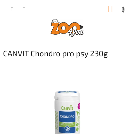
Přejít
NÁKUP
na
obsah
KOŠÍK
CANVIT Chondro pro psy 230g