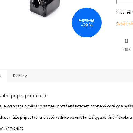
Rrozměr:
1 379 Kč
Detailní 
–29 %
TISK
s
Diskuze
ailní popis produktu
a je vyrobena z měkého sametu potažená latexem zdobená korálky a mašl
ek se může připoutat na krátké vodítko ve vnitřku tašky, zabránění skoku z 
ěr : 37x24x32