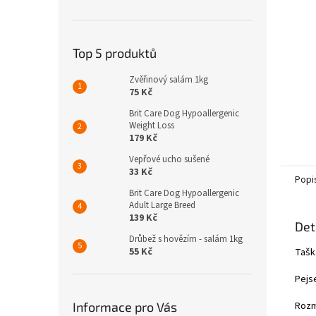
n
e
l
Top 5 produktů
Zvěřinový salám 1kg
75 Kč
Brit Care Dog Hypoallergenic
Weight Loss
179 Kč
Vepřové ucho sušené
33 Kč
Popi
Brit Care Dog Hypoallergenic
Adult Large Breed
139 Kč
Det
Drůbež s hovězím - salám 1kg
55 Kč
Tašk
Pejs
Informace pro Vás
Rozm