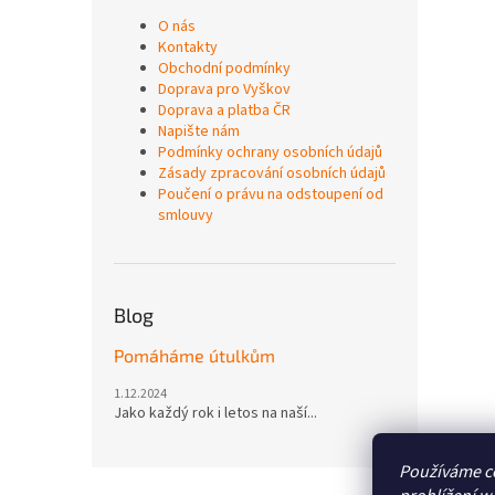
O nás
Kontakty
Obchodní podmínky
Doprava pro Vyškov
Doprava a platba ČR
Napište nám
Podmínky ochrany osobních údajů
Zásady zpracování osobních údajů
Poučení o právu na odstoupení od
smlouvy
Blog
Pomáháme útulkům
1.12.2024
Jako každý rok i letos na naší...
Používáme c
Z