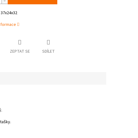
 37x24x32
informace
ZEPTAT SE
SDÍLET
ý.
tašky.