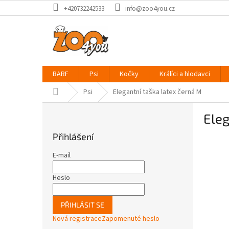
Přejít
+420732242533
info@zoo4you.cz
na
obsah
BARF
Psi
Kočky
Králíci a hlodavci
Domů
Psi
Elegantní taška latex černá M
P
Eleg
o
s
Přihlášení
t
r
E-mail
a
n
Heslo
n
í
PŘIHLÁSIT SE
p
Nová registrace
Zapomenuté heslo
a