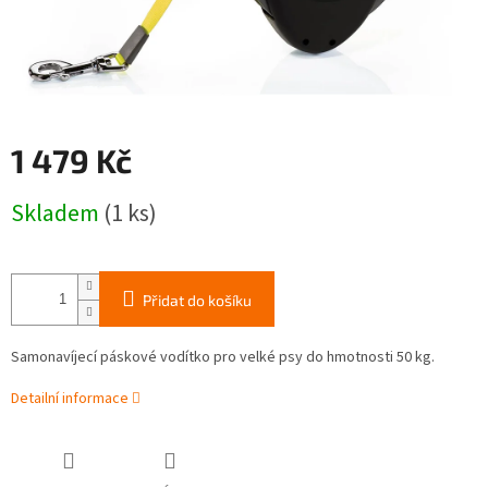
1 479 Kč
Měrná
Skladem
(1 ks)
cena:
Přidat do košíku
Samonavíjecí páskové vodítko pro velké psy do hmotnosti 50 kg.
Detailní informace