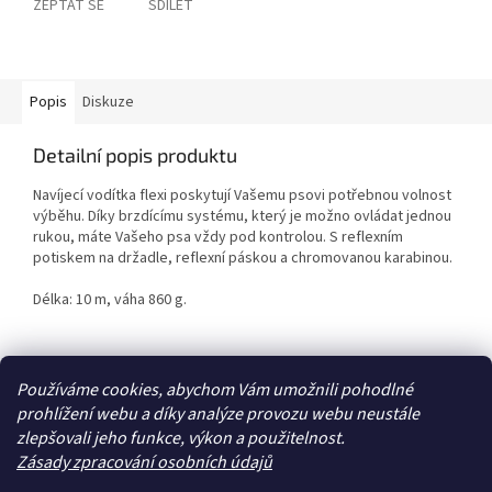
ZEPTAT SE
SDÍLET
Popis
Diskuze
Detailní popis produktu
Navíjecí vodítka flexi poskytují Vašemu psovi potřebnou volnost
výběhu. Díky brzdícímu systému, který je možno ovládat jednou
rukou, máte Vašeho psa vždy pod kontrolou. S reflexním
potiskem na držadle, reflexní páskou a chromovanou karabinou.
Délka: 10 m, váha 860 g.
Z
Používáme cookies, abychom Vám umožnili pohodlné
á
prohlížení webu a díky analýze provozu webu neustále
Zboží.cz
Heureka.cz
p
zlepšovali jeho funkce, výkon a použitelnost.
a
Zásady zpracování osobních údajů
t