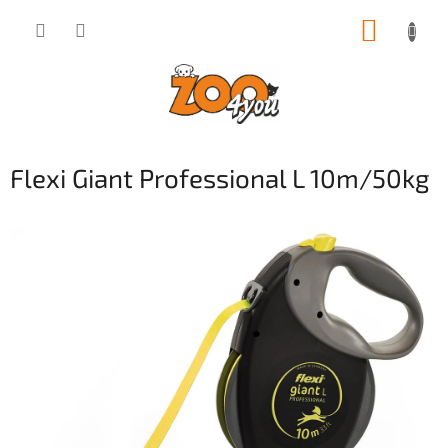
Přejít
NÁKUP
na
obsah
KOŠÍK
Flexi Giant Professional L 10m/50kg