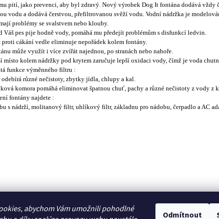
mu pití, jako prevenci, aby byl zdravý. Nový výrobek Dog It fontána dodává vždy č
tou vodu a dodává čerstvou, přefiltrovanou svěží vodu. Vodní nádržka je modelována 
 mají problémy se svalstvem nebo klouby.
 Váš pes pije hodně vody, pomáhá mu předejít problémům s disfunkcí ledvin.
t proti cákání vedle eliminuje nepořádek kolem fontány.
tánu může využít i více zvířát najednou, po stranách nebo nahoře.
ší místo kolem nádržky pod krytem zaručuje lepší oxidaci vody, čímž je voda chutně
tá funkce výměnného filtru :
tr odebírá různé nečistoty, zbytky jídla, chlupy a kal.
íková komora pomáhá eliminovat špatnou chuť, pachy a různé nečistoty z vody z 
ení fontány najdete :
u s nádrží, molitanový filtr, uhlíkový filtr, základnu pro nádobu, čerpadlo a AC ad
ookies, abychom Vám umožnili pohodlné
Odmítnout