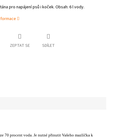
tána pro napájení psů i koček. Obsah: 6 l vody.
informace
ZEPTAT SE
SDÍLET
až ze 70 procent voda. Je nutné přinutit Vašeho mazlíčka k