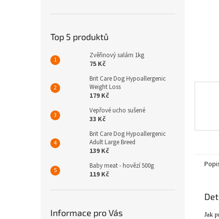
n
e
l
Top 5 produktů
Zvěřinový salám 1kg
75 Kč
Brit Care Dog Hypoallergenic
Weight Loss
179 Kč
Vepřové ucho sušené
33 Kč
Brit Care Dog Hypoallergenic
Adult Large Breed
139 Kč
Popi
Baby meat - hovězí 500g
119 Kč
Det
Informace pro Vás
Jak p