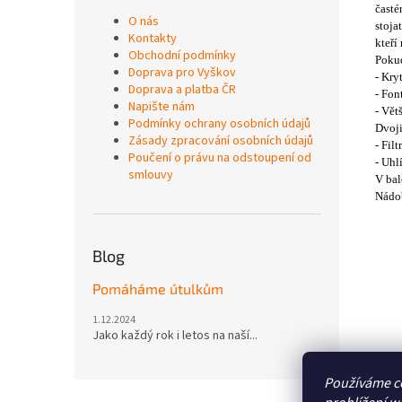
časté
O nás
stoja
Kontakty
kteří
Obchodní podmínky
Pokud
Doprava pro Vyškov
- Kry
Doprava a platba ČR
- Fon
Napište nám
- Vět
Podmínky ochrany osobních údajů
Dvoji
Zásady zpracování osobních údajů
- Fil
Poučení o právu na odstoupení od
- Uhl
smlouvy
V bal
Nádob
Blog
Pomáháme útulkům
1.12.2024
Jako každý rok i letos na naší...
Používáme c
Z