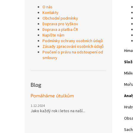
O nás
Kontakty
Obchodní podmínky
Doprava pro Vyškov
Doprava a platba ČR
Napište nám
Podmínky ochrany osobních údajů
Zásady zpracování osobních údajů
Hima
Poučení o právu na odstoupení od
smlouvy
Slož
Mlék
Blog
Mořs
Pomáháme útulkům
Anal
1.12.2024
Hrub
Jako každý rok i letos na naší...
Obsa
Sach