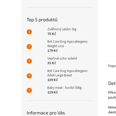
n
e
l
Top 5 produktů
Zvěřinový salám 1kg
75 Kč
Brit Care Dog Hypoallergenic
Weight Loss
179 Kč
Vepřové ucho sušené
33 Kč
Popi
Brit Care Dog Hypoallergenic
Adult Large Breed
139 Kč
Det
Baby meat - hovězí 500g
119 Kč
Přír
poch
Hima
Informace pro Vás
dentá