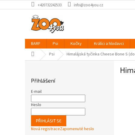
Přejít
+420732242533
info@zoo4you.cz
na
obsah
BARF
Psi
Kočky
Králíci a hlodavci
Domů
Psi
Himalájská tyčinka Cheese Bone S (do
P
Hima
o
s
Přihlášení
t
r
E-mail
a
n
Heslo
n
í
PŘIHLÁSIT SE
p
Nová registrace
Zapomenuté heslo
a