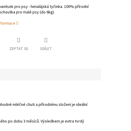
pamlsek pro psy - himalájská tyčinka. 100% přírodní
ochoutka pro malé psy (do 6kg)
informace
ZEPTAT SE
SDÍLET
hodné mléčné chuti a přírodnímu složení je ideální
ného po dobu 3 měsíců. Výsledkem je extra tvrdý