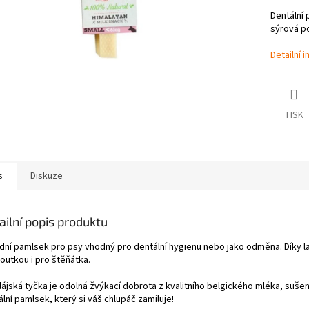
Dentální 
sýrová p
Detailní 
TISK
s
Diskuze
ailní popis produktu
odní pamlsek pro psy vhodný pro dentální hygienu nebo jako odměna. Díky la
outkou i pro štěňátka.
lájská tyčka je odolná žvýkací dobrota z kvalitního belgického mléka, suše
lní pamlsek, který si váš chlupáč zamiluje!