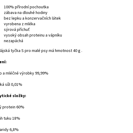
100% přírodní pochoutka
zábava na dlouhé hodiny
bez lepku a konzervačních látek
vyrobena z mléka
sýrová příchuť
vysoký obsah proteinu a vápníku
nezapáchá
lájská tyčka S pro malé psy má hmotnost 40 g .
ení:
o a mléčné výrobky 99,99%
ká sůl 0,01%
ytické složky:
ý protein 60%
h tuku 18%
aridy 6,8%