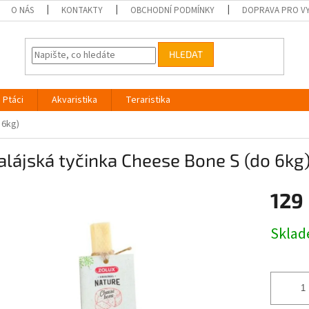
O NÁS
KONTAKTY
OBCHODNÍ PODMÍNKY
DOPRAVA PRO V
HLEDAT
Ptáci
Akvaristika
Teraristika
 6kg)
lájská tyčinka Cheese Bone S (do 6kg
129
Měrná
Skla
cena: