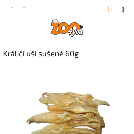
Přejít
NÁKUP
na
obsah
KOŠÍK
Králičí uši sušené 60g