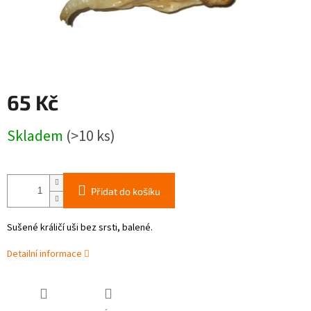
65 Kč
Měrná
Skladem
(>10 ks)
cena:
Přidat do košíku
Sušené králičí uši bez srsti, balené.
Detailní informace