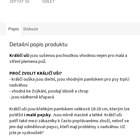
ZEPTAT SE
SDÍLET
Popis
Diskuze
Detailní popis produktu
Králičí uši
jsou sušenou pochoutkou vhodnou nejen pro malá a
stření plemena psů.
PROČ ZVOLIT KRÁLIČÍ UŠI?
- králičí ouška jsou dietní, jsou vhodným pamlskem pro psy trpící
nadváhou
- vhodná ke žvýkání, posilují dásně a chrup
- jsou nádherně křupavá
Králičí uši jsou křehkým pamlskem velikosti 16-20 cm, kterým lze
potěšit
i malé pejsky
. Jsou mírně mastné a lehké. Králičí uši
patří také mezi zákazníky k často poptávanému zboží, neboť se
jimi dají odměňovat pejsci, kteří mají problémy s nadváhou. Už
jste je vyzkoušeli?