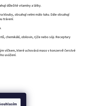
ují důležité vitamíny a látky.
na klouby, obsahují velmi málo tuku. Dále obsahují
u trávení.
.
ů, chemikálií, obilovin, rýže nebo sóji. Receptury
ovým víčkem, které uchovává maso v konzervě čerstvé
eho uvážení.
Souhlasím