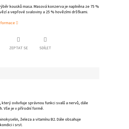
 výběr kousků masa. Masová konzerva je naplněna ze 75 %
ězí a vepřové svaloviny a 25 % hovězími dršťkami.
informace
ZEPTAT SE
SDÍLET
 který ovlivňuje správnou funkci svalů a nervů, dále
. Vše je v přírodní formě.
nokyselin, železa a vitamínu B2. Dále obsahuje
ondici i srst.