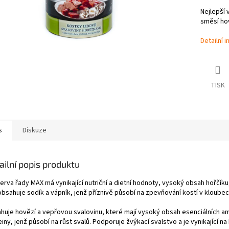
Nejlepší
směsí hov
Detailní 
TISK
s
Diskuze
ailní popis produktu
rva řady MAX má vynikající nutriční a dietní hodnoty, vysoký obsah hořčíku,
bsahuje sodík a vápník, jenž příznivě působí na zpevňování kostí v kloubech
huje hovězí a vepřovou svalovinu, které mají vysoký obsah esenciálních ami
iny, jenž působí na růst svalů. Podporuje žvýkací svalstvo a je vynikající na k