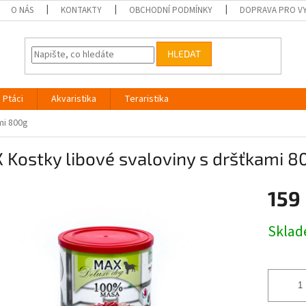
O NÁS
KONTAKTY
OBCHODNÍ PODMÍNKY
DOPRAVA PRO V
HLEDAT
Ptáci
Akvaristika
Teraristika
mi 800g
Kostky libové svaloviny s dršťkami 8
159
Měrná
Skla
cena: