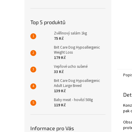
n
e
l
Top 5 produktů
Zvěřinový salám 1kg
75 Kč
Brit Care Dog Hypoallergenic
Weight Loss
179 Kč
Vepřové ucho sušené
33 Kč
Popi
Brit Care Dog Hypoallergenic
Adult Large Breed
139 Kč
Det
Baby meat - hovězí 500g
119 Kč
Konze
pak o
Obsa
Informace pro Vás
prote