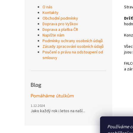
O nás
Strav
Kontakty
Obchodní podmínky
Dršť
Doprava pro Vyškov
hodno
Doprava a platba ČR
Napište nám
Konz
Podmínky ochrany osobních údajů
Zásady zpracování osobních údajů
Všech
Poučení o právu na odstoupení od
jsou
smlouvy
FALC
a zá
Blog
Pomáháme útulkům
1.12.2024
Jako každý rok i letos na naší...
Používáme c
Z