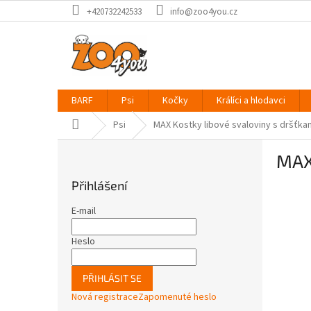
Přejít
+420732242533
info@zoo4you.cz
na
obsah
BARF
Psi
Kočky
Králíci a hlodavci
Domů
Psi
MAX Kostky libové svaloviny s dršťka
P
MAX 
o
s
Přihlášení
t
r
E-mail
a
n
Heslo
n
í
PŘIHLÁSIT SE
p
Nová registrace
Zapomenuté heslo
a