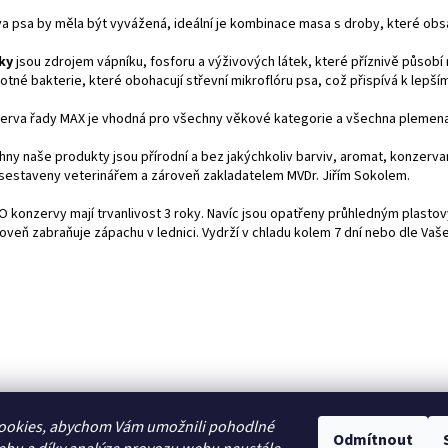
a psa by měla být vyvážená, ideální je kombinace masa s droby, které obsah
ky
jsou zdrojem vápníku, fosforu a výživových látek, které příznivě působí 
tné bakterie, které obohacují střevní mikroflóru psa, což přispívá k lepším
erva řady MAX je vhodná pro všechny věkové kategorie a všechna plemena
ny naše produkty jsou přírodní a bez jakýchkoliv barviv, aromat, konzervant
 sestaveny veterinářem a zároveň zakladatelem MVDr. Jiřím Sokolem.
O konzervy mají trvanlivost 3 roky. Navíc jsou opatřeny průhledným plast
roveň zabraňuje zápachu v lednici. Vydrží v chladu kolem 7 dní nebo dle Vaš
ookies, abychom Vám umožnili pohodlné
Odmítnout