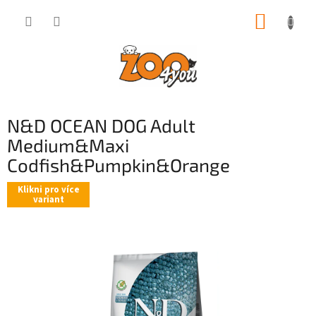
Přejít
NÁKUP
na
obsah
KOŠÍK
N&D OCEAN DOG Adult
Medium&Maxi
Codfish&Pumpkin&Orange
Klikni pro více
variant