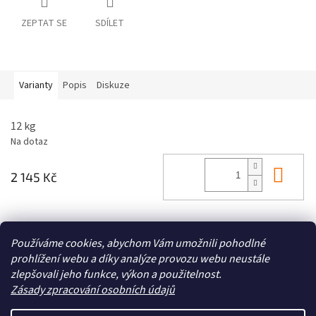
ZEPTAT SE
SDÍLET
Varianty
Popis
Diskuze
12 kg
Na dotaz
Do 
2 145 Kč
Z
Používáme cookies, abychom Vám umožnili pohodlné
á
prohlížení webu a díky analýze provozu webu neustále
Zboží.cz
Heureka.cz
p
zlepšovali jeho funkce, výkon a použitelnost.
a
Zásady zpracování osobních údajů
t