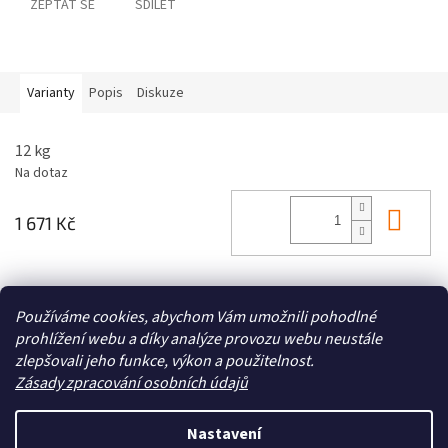
ZEPTAT SE
SDÍLET
Varianty
Popis
Diskuze
12 kg
Na dotaz
Do 
1 671 Kč
Z
Používáme cookies, abychom Vám umožnili pohodlné
á
prohlížení webu a díky analýze provozu webu neustále
Zboží.cz
Heureka.cz
p
zlepšovali jeho funkce, výkon a použitelnost.
a
Zásady zpracování osobních údajů
t
í
Nastavení
Vytvořil Shoptet