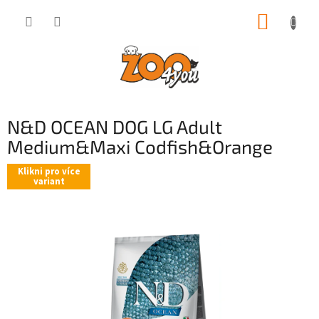
Přejít
NÁKUP
na
obsah
KOŠÍK
N&D OCEAN DOG LG Adult
Medium&Maxi Codfish&Orange
Klikni pro více
variant