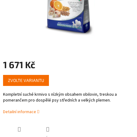
1 671 Kč
Měrná
ZVOLTE VARIANTU
cena:
Kompletní suché krmivo s nízkým obsahem obilovin, treskou a
pomerančem pro dospělé psy středních a velkých plemen.
Detailní informace