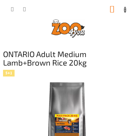
Přejít
NÁKUP
na
obsah
KOŠÍK
ONTARIO Adult Medium
Lamb+Brown Rice 20kg
5+1