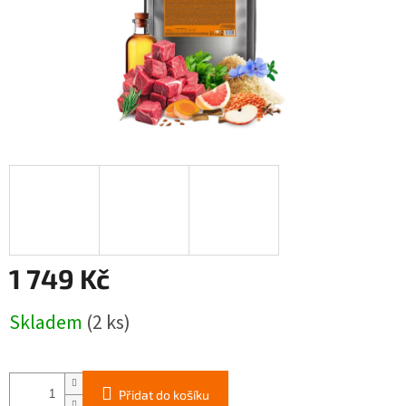
1 749 Kč
Měrná
Skladem
(2 ks)
cena:
Přidat do košíku