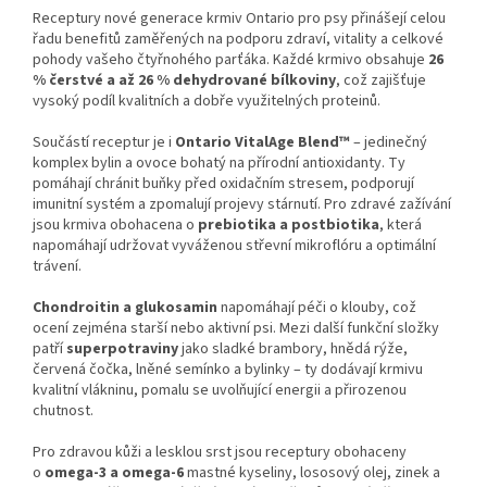
Receptury nové generace krmiv Ontario pro psy přinášejí celou
řadu benefitů zaměřených na podporu zdraví, vitality a celkové
pohody vašeho čtyřnohého parťáka. Každé krmivo obsahuje
26
% čerstvé a až 26 % dehydrované bílkoviny
, což zajišťuje
vysoký podíl kvalitních a dobře využitelných proteinů.
Součástí receptur je i
Ontario VitalAge Blend™
– jedinečný
komplex bylin a ovoce bohatý na přírodní antioxidanty. Ty
pomáhají chránit buňky před oxidačním stresem, podporují
imunitní systém a zpomalují projevy stárnutí. Pro zdravé zažívání
jsou krmiva obohacena o
prebiotika a postbiotika
, která
napomáhají udržovat vyváženou střevní mikroflóru a optimální
trávení.
Chondroitin a glukosamin
napomáhají péči o klouby, což
ocení zejména starší nebo aktivní psi. Mezi další funkční složky
patří
superpotraviny
jako sladké brambory, hnědá rýže,
červená čočka, lněné semínko a bylinky – ty dodávají krmivu
kvalitní vlákninu, pomalu se uvolňující energii a přirozenou
chutnost.
Pro zdravou kůži a lesklou srst jsou receptury obohaceny
o
omega-3 a omega-6
mastné kyseliny, lososový olej, zinek a