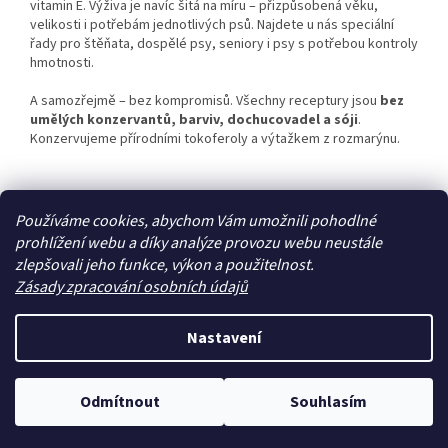
vitamin E. Výživa je navíc šitá na míru – přizpůsobená věku,
velikosti i potřebám jednotlivých psů. Najdete u nás speciální
řady pro štěňata, dospělé psy, seniory i psy s potřebou kontroly
hmotnosti.
A samozřejmě – bez kompromisů. Všechny receptury jsou
bez
umělých konzervantů, barviv, dochucovadel a sóji
.
Konzervujeme přírodními tokoferoly a výtažkem z rozmarýnu.
Z
Používáme cookies, abychom Vám umožnili pohodlné
á
prohlížení webu a díky analýze provozu webu neustále
Zboží.cz
Heureka.cz
p
zlepšovali jeho funkce, výkon a použitelnost.
a
Zásady zpracování osobních údajů
t
í
Nastavení
Vytvořil Shoptet
Odmítnout
Souhlasím
Copyright 2026
Zoo4you
. Všechna práva vyhrazena.