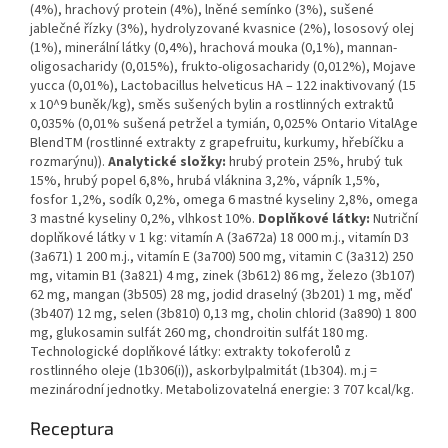
(4%), hrachový protein (4%), lněné semínko (3%), sušené
jablečné řízky (3%), hydrolyzované kvasnice (2%), lososový olej
(1%), minerální látky (0,4%), hrachová mouka (0,1%), mannan-
oligosacharidy (0,015%), frukto-oligosacharidy (0,012%), Mojave
yucca (0,01%), Lactobacillus helveticus HA – 122 inaktivovaný (15
x 10^9 buněk/kg), směs sušených bylin a rostlinných extraktů
0,035% (0,01% sušená petržel a tymián, 0,025% Ontario VitalAge
BlendTM (rostlinné extrakty z grapefruitu, kurkumy, hřebíčku a
rozmarýnu)).
Analytické složky:
hrubý protein 25%, hrubý tuk
15%, hrubý popel 6,8%, hrubá vláknina 3,2%, vápník 1,5%,
fosfor 1,2%, sodík 0,2%, omega 6 mastné kyseliny 2,8%, omega
3 mastné kyseliny 0,2%, vlhkost 10%.
Doplňkové látky:
Nutriční
doplňkové látky v 1 kg: vitamín A (3a672a) 18 000 m.j., vitamín D3
(3a671) 1 200 m.j., vitamín E (3a700) 500 mg, vitamin C (3a312) 250
mg, vitamin B1 (3a821) 4 mg, zinek (3b612) 86 mg, železo (3b107)
62 mg, mangan (3b505) 28 mg, jodid draselný (3b201) 1 mg, měď
(3b407) 12 mg, selen (3b810) 0,13 mg, cholin chlorid (3a890) 1 800
mg, glukosamin sulfát 260 mg, chondroitin sulfát 180 mg.
Technologické doplňkové látky: extrakty tokoferolů z
rostlinného oleje (1b306(i)), askorbylpalmitát (1b304). m.j =
mezinárodní jednotky. Metabolizovatelná energie: 3 707 kcal/kg.
Receptura