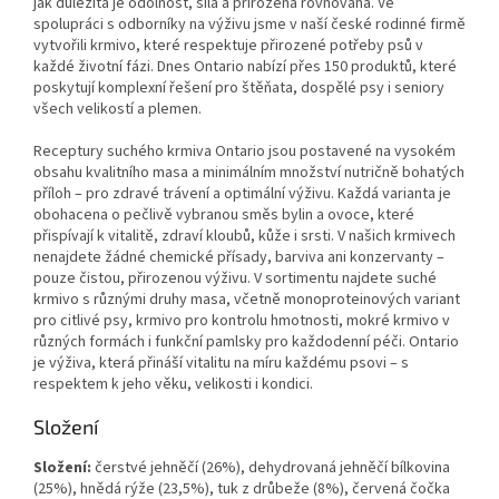
jak důležitá je odolnost, síla a přirozená rovnováha. Ve
spolupráci s odborníky na výživu jsme v naší české rodinné firmě
vytvořili krmivo, které respektuje přirozené potřeby psů v
každé životní fázi. Dnes Ontario nabízí přes 150 produktů, které
poskytují komplexní řešení pro štěňata, dospělé psy i seniory
všech velikostí a plemen.
Receptury suchého krmiva Ontario jsou postavené na vysokém
obsahu kvalitního masa a minimálním množství nutričně bohatých
příloh – pro zdravé trávení a optimální výživu. Každá varianta je
obohacena o pečlivě vybranou směs bylin a ovoce, které
přispívají k vitalitě, zdraví kloubů, kůže i srsti. V našich krmivech
nenajdete žádné chemické přísady, barviva ani konzervanty –
pouze čistou, přirozenou výživu. V sortimentu najdete suché
krmivo s různými druhy masa, včetně monoproteinových variant
pro citlivé psy, krmivo pro kontrolu hmotnosti, mokré krmivo v
různých formách i funkční pamlsky pro každodenní péči. Ontario
je výživa, která přináší vitalitu na míru každému psovi – s
respektem k jeho věku, velikosti i kondici.
Složení
Složení:
čerstvé jehněčí (26%), dehydrovaná jehněčí bílkovina
(25%), hnědá rýže (23,5%), tuk z drůbeže (8%), červená čočka