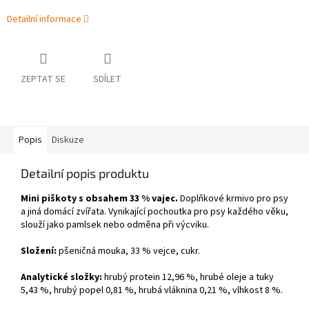
Detailní informace
ZEPTAT SE
SDÍLET
Popis
Diskuze
Detailní popis produktu
Mini piškoty s obsahem 33 % vajec.
Doplňkové krmivo pro psy
a jiná domácí zvířata. Vynikající pochoutka pro psy každého věku,
slouží jako pamlsek nebo odměna při výcviku.
Složení:
pšeničná mouka, 33 % vejce, cukr.
Analytické složky:
hrubý protein 12,96 %, hrubé oleje a tuky
5,43 %, hrubý popel 0,81 %, hrubá vláknina 0,21 %, vlhkost 8 %.