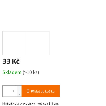
33 Kč
Měrná
Skladem
(>10 ks)
cena:
Přidat do košíku
Mini piškoty pro pejsky - vel. cca 1,8 cm.