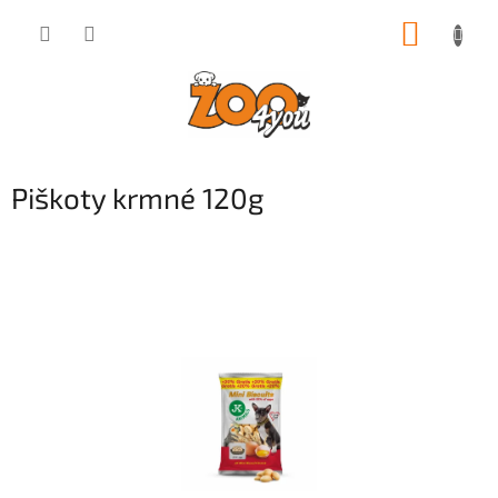
Přejít
NÁKUP
na
obsah
KOŠÍK
Piškoty krmné 120g