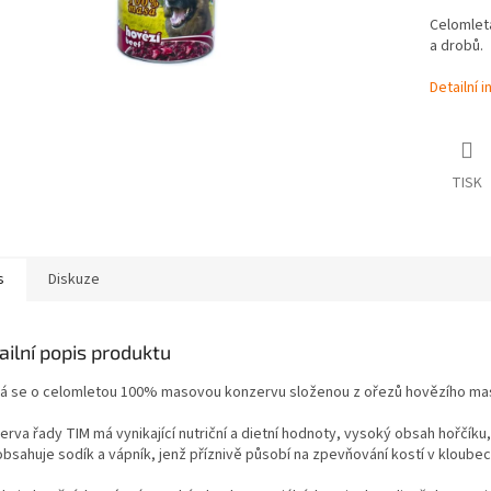
Celomlet
a drobů.
Detailní 
TISK
s
Diskuze
ailní popis produktu
á se o celomletou 100% masovou konzervu složenou z ořezů hovězího mas
rva řady TIM má vynikající nutriční a dietní hodnoty, vysoký obsah hořčíku,
bsahuje sodík a vápník, jenž příznivě působí na zpevňování kostí v kloubech