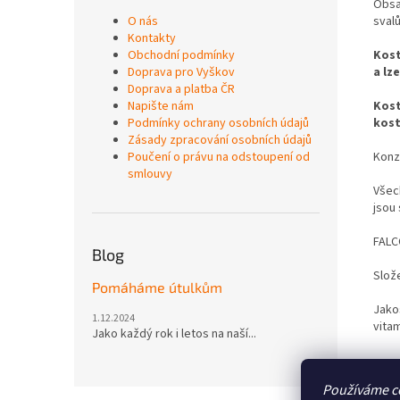
Obsa
O nás
svalů
Kontakty
Obchodní podmínky
Kost
Doprava pro Vyškov
a lz
Doprava a platba ČR
Napište nám
Kost
Podmínky ochrany osobních údajů
kost
Zásady zpracování osobních údajů
Poučení o právu na odstoupení od
Konz
smlouvy
Všech
jsou
FALCO
Blog
Slož
Pomáháme útulkům
Jako
1.12.2024
vitam
Jako každý rok i letos na naší...
Používáme c
Z