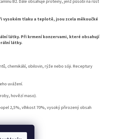
amínu B2. Dále obsahuje proteiny, jenž působí na růst
při vysokém tlaku a teplotě, jsou zcela měkoučké
ální látky. Při krmení konzervami, které obsahují
ální látky.
ů, chemikálií, obilovin, rýže nebo sóji. Receptury
šeho uvážení.
droby, hovězí maso).
 popel 2,5%, vlhkost 70%, vysoký přirozený obsah