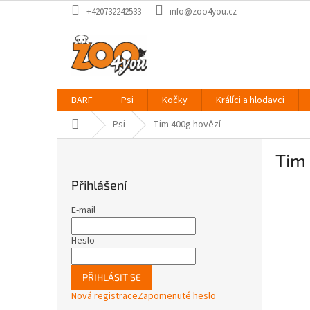
Přejít
+420732242533
info@zoo4you.cz
na
obsah
BARF
Psi
Kočky
Králíci a hlodavci
Domů
Psi
Tim 400g hovězí
P
Tim
o
s
Přihlášení
t
r
E-mail
a
n
Heslo
n
í
PŘIHLÁSIT SE
p
Nová registrace
Zapomenuté heslo
a