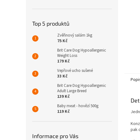
n
e
l
Top 5 produktů
Zvěřinový salám 1kg
75 Kč
Brit Care Dog Hypoallergenic
Weight Loss
179 Kč
Vepřové ucho sušené
33 Kč
Popi
Brit Care Dog Hypoallergenic
Adult Large Breed
139 Kč
Det
Baby meat - hovězí 500g
119 Kč
Jedn
Konze
pak o
Informace pro Vás