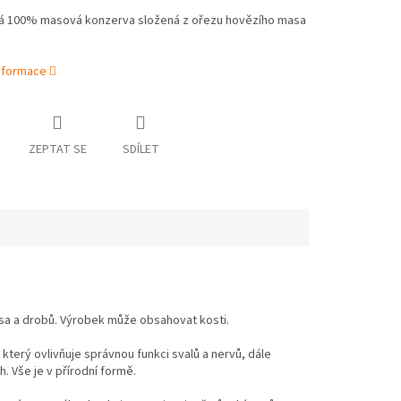
á 100% masová konzerva složená z ořezu hovězího masa
informace
ZEPTAT SE
SDÍLET
a a drobů. Výrobek může obsahovat kosti.
 který ovlivňuje správnou funkci svalů a nervů, dále
. Vše je v přírodní formě.