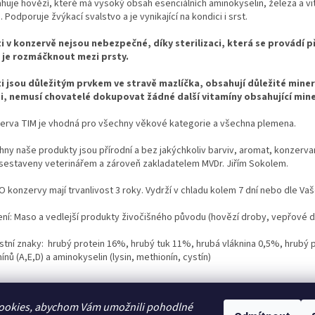
huje hovězí, které má vysoký obsah esenciálních aminokyselin, železa a vit
. Podporuje žvýkací svalstvo a je vynikající na kondici i srst.
i v konzervě nejsou nebezpečné, díky sterilizaci, která se provádí 
e je rozmáčknout mezi prsty.
i jsou důležitým prvkem ve stravě mazlíčka, obsahují důležité miner
i, nemusí chovatelé dokupovat žádné další vitamíny obsahující miner
erva TIM je vhodná pro všechny věkové kategorie a všechna plemena.
ny naše produkty jsou přírodní a bez jakýchkoliv barviv, aromat, konzervant
 sestaveny veterinářem a zároveň zakladatelem MVDr. Jiřím Sokolem.
 konzervy mají trvanlivost 3 roky. Vydrží v chladu kolem 7 dní nebo dle Va
ení: Maso a vedlejší produkty živočišného původu (hovězí droby, vepřové 
stní znaky: hrubý protein 16%, hrubý tuk 11%, hrubá vláknina 0,5%, hrubý
ínů (A,E,D) a aminokyselin (lysin, methionín, cystín)
ookies, abychom Vám umožnili pohodlné