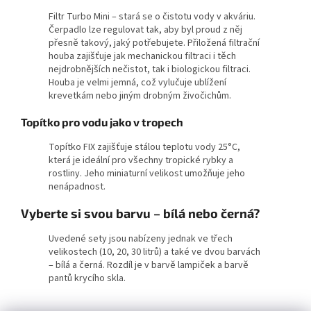
Filtr Turbo Mini – stará se o čistotu vody v akváriu.
Čerpadlo lze regulovat tak, aby byl proud z něj
přesně takový, jaký potřebujete. Přiložená filtrační
houba zajišťuje jak mechanickou filtraci i těch
nejdrobnějších nečistot, tak i biologickou filtraci.
Houba je velmi jemná, což vylučuje ublížení
krevetkám nebo jiným drobným živočichům.
Topítko pro vodu jako v tropech
Topítko FIX zajišťuje stálou teplotu vody 25°C,
která je ideální pro všechny tropické rybky a
rostliny. Jeho miniaturní velikost umožňuje jeho
nenápadnost.
Vyberte si svou barvu – bílá nebo černá?
Uvedené sety jsou nabízeny jednak ve třech
velikostech (10, 20, 30 litrů) a také ve dvou barvách
– bílá a černá. Rozdíl je v barvě lampiček a barvě
pantů krycího skla.