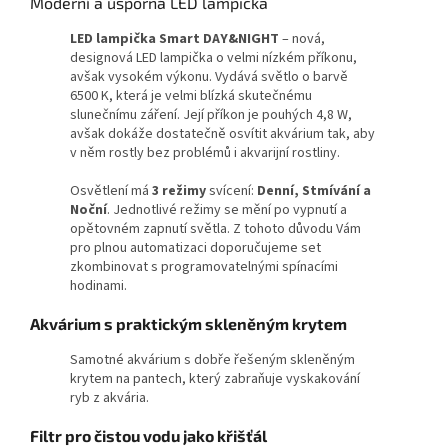
Moderní a úsporná LED lampička
LED lampička Smart DAY&NIGHT
– nová,
designová LED lampička o velmi nízkém příkonu,
avšak vysokém výkonu. Vydává světlo o barvě
6500 K, která je velmi blízká skutečnému
slunečnímu záření. Její příkon je pouhých 4,8 W,
avšak dokáže dostatečně osvítit akvárium tak, aby
v něm rostly bez problémů i akvarijní rostliny.
Osvětlení má
3 režimy
svícení:
Denní, Stmívání a
Noční
. Jednotlivé režimy se mění po vypnutí a
opětovném zapnutí světla. Z tohoto důvodu Vám
pro plnou automatizaci doporučujeme set
zkombinovat s programovatelnými spínacími
hodinami.
Akvárium s praktickým skleněným krytem
Samotné akvárium s dobře řešeným skleněným
krytem na pantech, který zabraňuje vyskakování
ryb z akvária.
Filtr pro čistou vodu jako křišťál