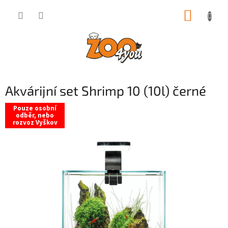
Přejít
NÁKUP
na
obsah
KOŠÍK
Akvárijní set Shrimp 10 (10l) černé
Pouze osobní
odběr, nebo
rozvoz Vyškov