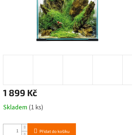
1 899 Kč
Měrná
Skladem
(1 ks)
cena:
Přidat do košíku