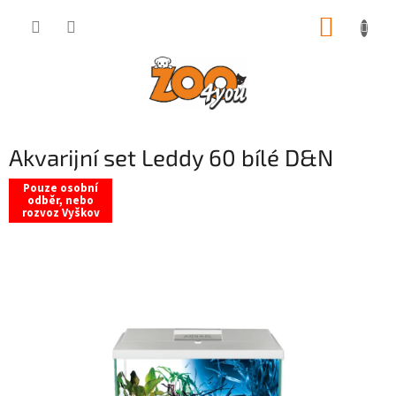
Přejít
NÁKUP
na
obsah
KOŠÍK
Akvarijní set Leddy 60 bílé D&N
Pouze osobní
odběr, nebo
rozvoz Vyškov