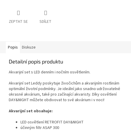
ZEPTAT SE
SDÍLET
Popis
Diskuze
Detailní popis produktu
Akvarijní set s LED denním i nočním osvětlením.
Akvarijní set Leddy poskytuje živočichům a akvarijním rostlinám
optimální životní podmínky. Je ideální jako snadno udržovatelné
okrasné akvárium, také pro začínající akvaristy. Díky osvětlení
DAY&NIGHT můžete obdivovat to své akvárium i v noci!
Akvarijní set obsahuje:
LED osvětlení RETROFIT DAY&NIGHT
účinným filtr ASAP 300