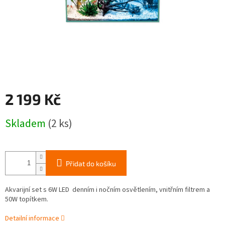
2 199 Kč
Měrná
Skladem
(2 ks)
cena:
Přidat do košíku
Akvarijní set s 6W LED denním i nočním osvětlením, vnitřním filtrem a
50W topítkem.
Detailní informace