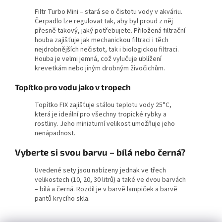
Filtr Turbo Mini – stará se o čistotu vody v akváriu.
Čerpadlo lze regulovat tak, aby byl proud z něj
přesně takový, jaký potřebujete. Přiložená filtrační
houba zajišťuje jak mechanickou filtraci i těch
nejdrobnějších nečistot, tak i biologickou filtraci.
Houba je velmi jemná, což vylučuje ublížení
krevetkám nebo jiným drobným živočichům.
Topítko pro vodu jako v tropech
Topítko FIX zajišťuje stálou teplotu vody 25°C,
která je ideální pro všechny tropické rybky a
rostliny. Jeho miniaturní velikost umožňuje jeho
nenápadnost.
Vyberte si svou barvu – bílá nebo černá?
Uvedené sety jsou nabízeny jednak ve třech
velikostech (10, 20, 30 litrů) a také ve dvou barvách
– bílá a černá. Rozdíl je v barvě lampiček a barvě
pantů krycího skla.