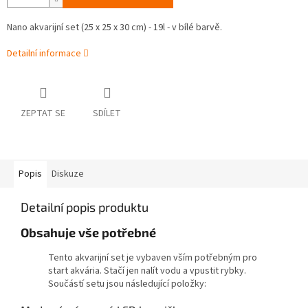
Nano akvarijní set
(25 x 25 x 30 cm) - 19l - v bílé barvě.
Detailní informace
ZEPTAT SE
SDÍLET
Popis
Diskuze
Detailní popis produktu
Obsahuje vše potřebné
Tento akvarijní set je vybaven vším potřebným pro
start akvária. Stačí jen nalít vodu a vpustit rybky.
Součástí setu jsou následující položky: