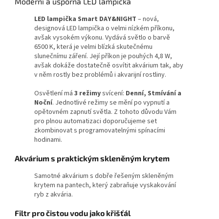
Moderní a úsporná LED lampička
LED lampička Smart DAY&NIGHT
– nová,
designová LED lampička o velmi nízkém příkonu,
avšak vysokém výkonu. Vydává světlo o barvě
6500 K, která je velmi blízká skutečnému
slunečnímu záření. Její příkon je pouhých 4,8 W,
avšak dokáže dostatečně osvítit akvárium tak, aby
v něm rostly bez problémů i akvarijní rostliny.
Osvětlení má
3 režimy
svícení:
Denní, Stmívání a
Noční
. Jednotlivé režimy se mění po vypnutí a
opětovném zapnutí světla. Z tohoto důvodu Vám
pro plnou automatizaci doporučujeme set
zkombinovat s programovatelnými spínacími
hodinami.
Akvárium s praktickým skleněným krytem
Samotné akvárium s dobře řešeným skleněným
krytem na pantech, který zabraňuje vyskakování
ryb z akvária.
Filtr pro čistou vodu jako křišťál