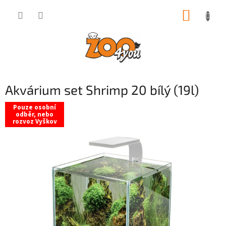
Přejít
NÁKUP
na
obsah
KOŠÍK
Akvárium set Shrimp 20 bílý (19l)
Pouze osobní
odběr, nebo
rozvoz Vyškov