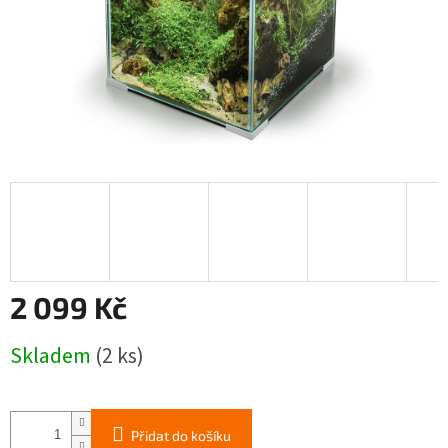
2 099 Kč
Měrná
Skladem
(2 ks)
cena:
Přidat do košíku