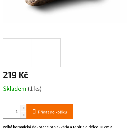
219 Kč
Měrná
Skladem
(1 ks)
cena:
Přidat do košíku
Velká keramická dekorace pro akvária a terária o délce 18 cm a