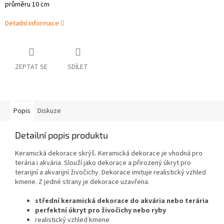
průměru 10 cm
Detailní informace
ZEPTAT SE
SDÍLET
Popis
Diskuze
Detailní popis produktu
Keramická dekorace skrýš. Keramická dekorace je vhodná pro
terária i akvária. Slouží jako dekorace a přirozený úkryt pro
terarijní a akvarijní živočichy. Dekorace imituje realistický vzhled
kmene. Z jedné strany je dekorace uzavřena.
střední keramická dekorace do akvária nebo terária
perfektní úkryt pro živočichy nebo ryby
realistický vzhled kmene