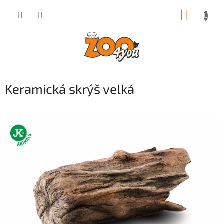
Přejít
NÁKUP
na
obsah
KOŠÍK
Keramická skrýš velká