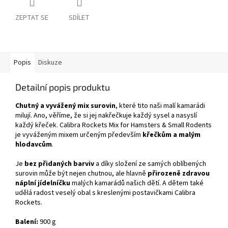
ZEPTAT SE
SDÍLET
Popis
Diskuze
Detailní popis produktu
Chutný a vyvážený mix surovin
, které tito naši malí kamarádi
milují. Ano, věříme, že si jej nakřečkuje každý sysel a nasyslí
každý křeček. Calibra Rockets Mix for Hamsters & Small Rodents
je vyváženým mixem určeným především
křečkům a malým
hlodavcům
.
Je
bez přidaných barviv
a díky složení ze samých oblíbených
surovin může být nejen chutnou, ale hlavně
přirozeně zdravou
náplní jídelníčku
malých kamarádů našich dětí. A dětem také
udělá radost veselý obal s kreslenými postavičkami Calibra
Rockets.
Balení:
900 g