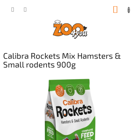
Přejít
NÁKUP
na
obsah
KOŠÍK
Calibra Rockets Mix Hamsters &
Small rodents 900g