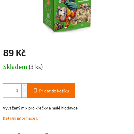
89 Kč
Měrná
Skladem
(3 ks)
cena:
Přidat do košíku
Vyvážený mix pro křečky a malé hlodavce
Detailní informace