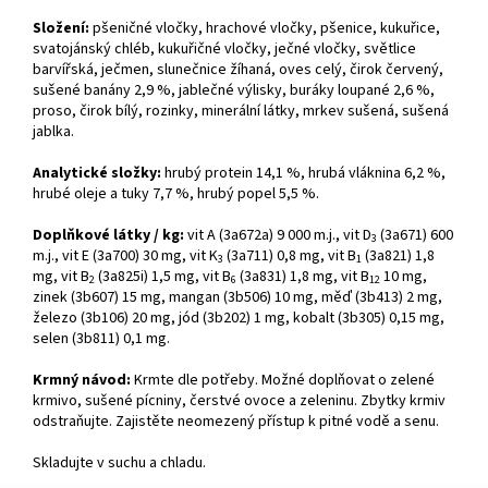
Složení:
pšeničné vločky, hrachové vločky, pšenice, kukuřice,
svatojánský chléb, kukuřičné vločky, ječné vločky, světlice
barvířská, ječmen, slunečnice žíhaná, oves celý, čirok červený,
sušené banány 2,9 %, jablečné výlisky, buráky loupané 2,6 %,
proso, čirok bílý, rozinky, minerální látky, mrkev sušená, sušená
jablka.
Analytické složky:
hrubý protein 14,1 %, hrubá vláknina 6,2 %,
hrubé oleje a tuky 7,7 %, hrubý popel 5,5 %.
Doplňkové látky / kg:
vit A (3a672a) 9 000 m.j., vit D
(3a671) 600
3
m.j., vit E (3a700) 30 mg, vit K
(3a711) 0,8 mg, vit B
(3a821) 1,8
3
1
mg, vit B
(3a825i) 1,5 mg, vit B
(3a831) 1,8 mg, vit B
10 mg,
2
6
12
zinek (3b607) 15 mg, mangan (3b506) 10 mg, měď (3b413) 2 mg,
železo (3b106) 20 mg, jód (3b202) 1 mg, kobalt (3b305) 0,15 mg,
selen (3b811) 0,1 mg.
Krmný návod:
Krmte dle potřeby. Možné doplňovat o zelené
krmivo, sušené pícniny, čerstvé ovoce a zeleninu. Zbytky krmiv
odstraňujte. Zajistěte neomezený přístup k pitné vodě a senu.
Skladujte v suchu a chladu.