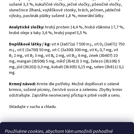
sušené 3,3 %, kukuřičné vločky, ječné vločky, pšeničné vločky,
slunečnice žíhaná, vojtěškové stonky, hrách, ječmen, jablečné
výlisky, pastinák plátky sušené 1,8 %, minerální látky.
Analytické složky:
hrubý protein 14,4 %, hrubá vláknina 17,7 %,
hrubé oleje a tuky 3,6 %, hrubý popel 5,5 %.
Doplňkové látky / kg:
vit A (3a672a) 7 500 m.j., vit D
(3a671) 750
3
m.j., vit E (3a700) 50 mg, vit C (3a300) 300 mg, vit K
0,7 mg, vit
3
B
2 mg, vit B
3 mg, vit B
2 mg, vit B
6 mg, zinek (3b607) 10
1
2
6
12
mg, mangan (3b506) 5 mg, měď (3b413) 3 mg, železo (3b106) 5
mg, jód (3b202) 0,3 mg, kobalt (3b305) 0,15 mg, selen (3b811) 0,1
mg.
Krmný návod:
Krmte dle potřeby. Možné doplňovat o zelené
krmivo, sušené pícniny, čerstvé ovoce a zeleninu. Zbytky krmiv
odstraňujte. Zajistěte neomezený přístup k pitné vodě a senu.
Skladujte v suchu a chladu.
Z
Používáme cookies, abychom Vám umožnili pohodlné