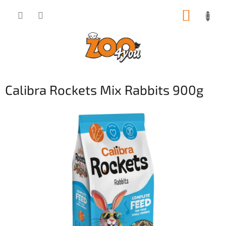
Přejít
NÁKUP
na
obsah
KOŠÍK
Calibra Rockets Mix Rabbits 900g