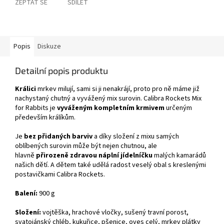
ZEPTAT SE
SDÍLET
Popis
Diskuze
Detailní popis produktu
Králici
mrkev milují, sami si ji nenakrájí, proto pro ně máme již
nachystaný chutný a vyvážený mix surovin. Calibra Rockets Mix
for Rabbits je
vyváženým kompletním krmivem
určeným
především králíkům.
Je
bez přidaných barviv
a díky složení z mixu samých
oblíbených surovin může být nejen chutnou, ale
hlavně
přirozeně zdravou náplní jídelníčku
malých kamarádů
našich dětí. A dětem také udělá radost veselý obal s kreslenými
postavičkami Calibra Rockets.
Balení:
900 g
Složení:
vojtěška, hrachové vločky, sušený travní porost,
svatojánský chléb, kukuřice, pšenice, oves celý, mrkev plátky