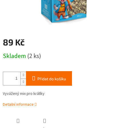
89 Kč
Měrná
Skladem
(2 ks)
cena:
Přidat do košíku
Vyvážený mix pro králíky
Detailní informace