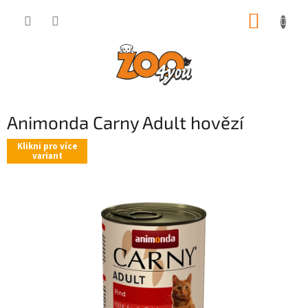
Přejít
NÁKUP
na
obsah
KOŠÍK
Animonda Carny Adult hovězí
Klikni pro více
variant