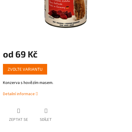
od
69 Kč
Měrná
ZVOLTE VARIANTU
cena:
Konzerva s hovězím masem.
Detailní informace
ZEPTAT SE
SDÍLET