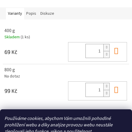
Varianty
Popis
Diskuze
400 g
Skladem
(1 ks)
Do 
69 Kč
800 g
Na dotaz
Do 
99 Kč
Z
Používáme cookies, abychom Vám umožnili pohodlné
á
prohlížení webu a díky analýze provozu webu neustále
Zboží.cz
Heureka.cz
p
zlepšovali jeho funkce, výkon a použitelnost.