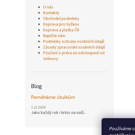
O nás
Kontakty
Obchodní podmínky
Doprava pro Vyškov
Doprava a platba ČR
Napište nám
Podmínky ochrany osobních údajů
Zásady zpracování osobních údajů
Poučení o právu na odstoupení od
smlouvy
Blog
Pomáháme útulkům
1.12.2024
Jako každý rok i letos na naší...
Používáme c
Z