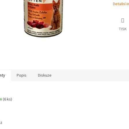
Detailní 
TISK
nty
Popis
Diskuze
em
(6 ks)
az