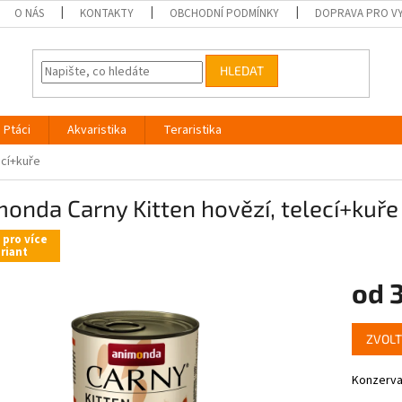
O NÁS
KONTAKTY
OBCHODNÍ PODMÍNKY
DOPRAVA PRO V
HLEDAT
Ptáci
Akvaristika
Teraristika
ecí+kuře
onda Carny Kitten hovězí, telecí+kuře
 pro více
riant
od
3
Měrná
ZVOLT
cena:
Konzerva