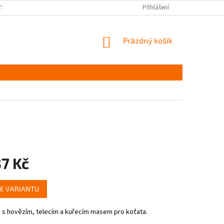
YŠKOV
DOPRAVA A PLATBA ČR
NAPIŠTE NÁM
Přihlášení
PODMÍNKY OCHR
NÁKUPNÍ
Prázdný košík
KOŠÍK
7 Kč
E VARIANTU
 s hovězím, telecím a kuřecím masem pro koťata.