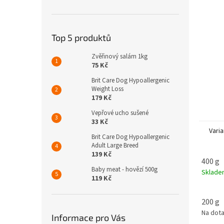
n
e
l
Top 5 produktů
Zvěřinový salám 1kg
75 Kč
Brit Care Dog Hypoallergenic
Weight Loss
179 Kč
Vepřové ucho sušené
33 Kč
Varia
Brit Care Dog Hypoallergenic
Adult Large Breed
139 Kč
400 g
Baby meat - hovězí 500g
Sklad
119 Kč
200 g
Na dot
Informace pro Vás