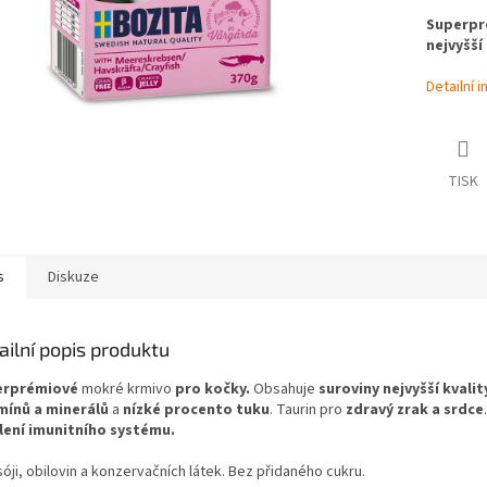
Superpr
nejvyšší 
Detailní 
TISK
s
Diskuze
ailní popis produktu
erprémiové
mokré krmivo
pro kočky.
Obsahuje
suroviny nejvyšší kvality
mínů a minerálů
a
nízké procento tuku
. Taurin pro
zdravý zrak a srdce
lení imunitního systému.
óji, obilovin a konzervačních látek. Bez přidaného cukru.