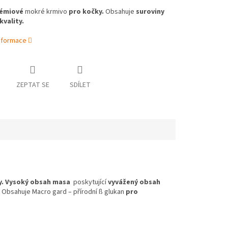
émiové
mokré krmivo
pro kočky.
Obsahuje
suroviny
kvality.
informace
ZEPTAT SE
SDÍLET
. V
ysoký obsah masa
poskytující
vyvážený obsah
. Obsahuje Macro gard – přírodní ß glukan
pro