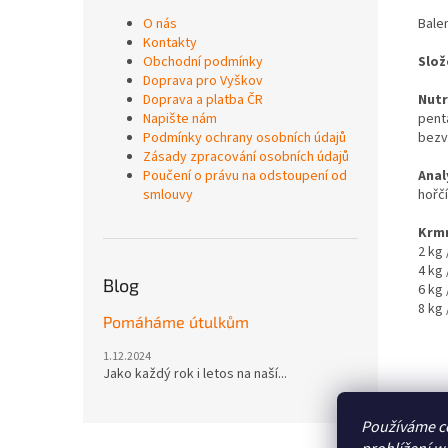
O nás
Bale
Kontakty
Obchodní podmínky
Slož
Doprava pro Vyškov
Doprava a platba ČR
Nutr
Napište nám
pent
Podmínky ochrany osobních údajů
bezv
Zásady zpracování osobních údajů
Poučení o právu na odstoupení od
Anal
smlouvy
hořčí
Krmn
2 kg 
4 kg 
Blog
6 kg 
8 kg 
Pomáháme útulkům
1.12.2024
Jako každý rok i letos na naší...
Používáme c
Z