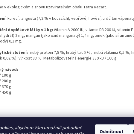
no v ekologickém a znovu uzavíratelném obalu Tetra Recart.
ení:
kuřecí, langusta (7,2 % v kouscích), vepřové, hovězí, uhličitan vápenatý
iční doplňkové látky v 1 kg:
Vitamin A 2000 IU, vitamin D3 200 IU, vitamin
ahydrát) 2 mg; mangan (jako oxid manganatý) 1,4 mg, zinek (jako síran zine
odý) 0,1 mg.
ytické složení:
hrubý protein 7,5 %, hrubý tuk 5 %, hrubá vláknina 0,5 %, 
k 0,02 %), vlhkost 83 %. Metabolizovatelná energie 330 kJ / 100 g.
ý návod:
/ 180 g
/ 280 g
/ 370 g
/ 450 g
ookies, abychom Vám umožnili pohodlné
Odmítnout