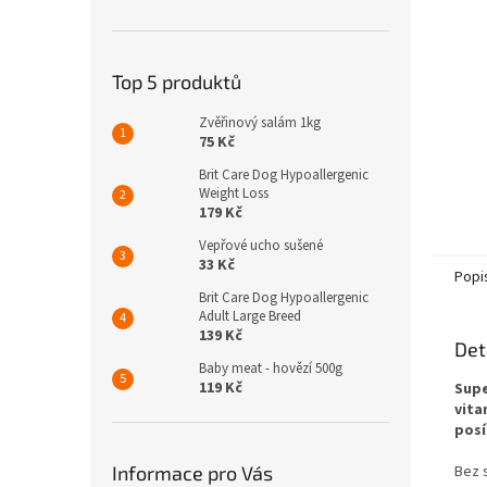
n
e
l
Top 5 produktů
Zvěřinový salám 1kg
75 Kč
Brit Care Dog Hypoallergenic
Weight Loss
179 Kč
Vepřové ucho sušené
33 Kč
Popi
Brit Care Dog Hypoallergenic
Adult Large Breed
139 Kč
Det
Baby meat - hovězí 500g
119 Kč
Sup
vita
posí
Informace pro Vás
Bez s