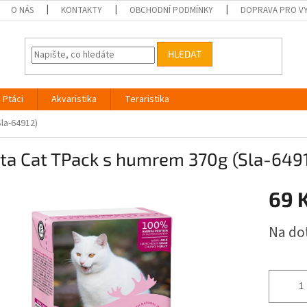
O NÁS
KONTAKTY
OBCHODNÍ PODMÍNKY
DOPRAVA PRO V
HLEDAT
Ptáci
Akvaristika
Teraristika
la-64912)
ita Cat TPack s humrem 370g (Sla-649
69 
Měrná
Na do
cena: