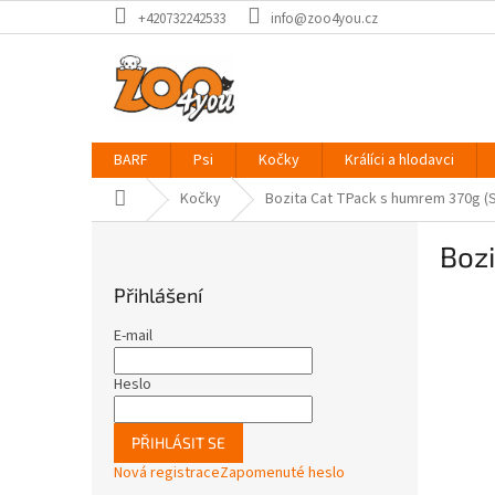
Přejít
+420732242533
info@zoo4you.cz
na
obsah
BARF
Psi
Kočky
Králíci a hlodavci
Domů
Kočky
Bozita Cat TPack s humrem 370g (S
P
Boz
o
s
Přihlášení
t
r
E-mail
a
n
Heslo
n
í
PŘIHLÁSIT SE
p
Nová registrace
Zapomenuté heslo
a