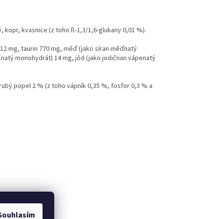
, kopr, kvasnice (z toho ß-1,3/1,6-glukany 0,01 %).
 E 12 mg, taurin 770 mg, měď (jako síran měďnatý
čnatý monohydrát) 14 mg, jód (jako jodičnan vápenatý
hrubý popel 2 % (z toho vápník 0,35 %, fosfor 0,3 % a
Souhlasím