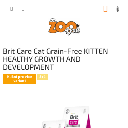
Přejít
NÁKUP
na
obsah
KOŠÍK
Brit Care Cat Grain-Free KITTEN
HEALTHY GROWTH AND
DEVELOPMENT
Klikni pro více
5+1
variant