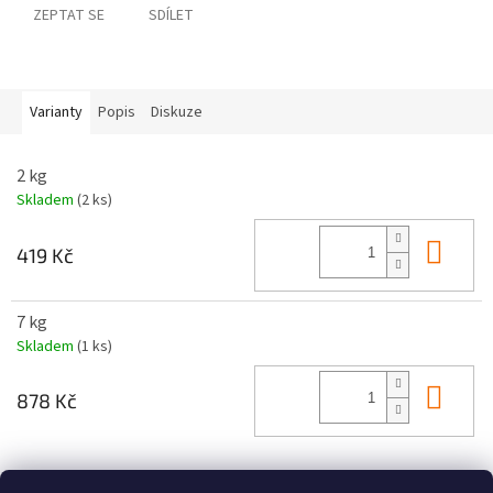
ZEPTAT SE
SDÍLET
Varianty
Popis
Diskuze
2 kg
Skladem
(2 ks)
Do 
419 Kč
7 kg
Skladem
(1 ks)
Do 
878 Kč