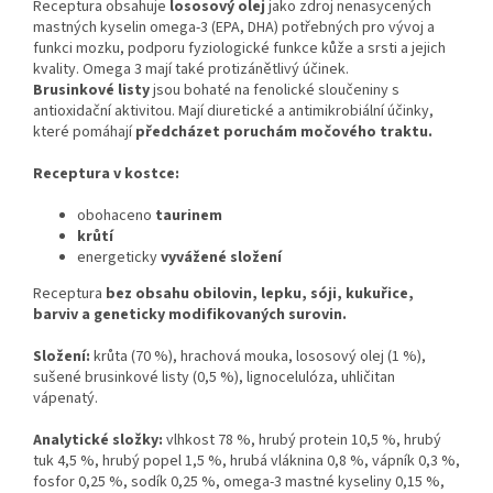
Receptura obsahuje
lososový olej
jako zdroj nenasycených
mastných kyselin omega-3 (EPA, DHA) potřebných pro vývoj a
funkci mozku, podporu fyziologické funkce kůže a srsti a jejich
kvality. Omega 3 mají také protizánětlivý účinek.
Brusinkové listy
jsou bohaté na fenolické sloučeniny s
antioxidační aktivitou. Mají diuretické a antimikrobiální účinky,
které pomáhají
předcházet poruchám močového traktu.
Receptura v kostce:
obohaceno
taurinem
krůtí
energeticky
vyvážené složení
Receptura
bez obsahu obilovin, lepku, sóji, kukuřice,
barviv a geneticky modifikovaných surovin.
Složení:
krůta (70 %), hrachová mouka, lososový olej (1 %),
sušené brusinkové listy (0,5 %), lignocelulóza, uhličitan
vápenatý.
Analytické složky:
vlhkost 78 %, hrubý protein 10,5 %, hrubý
tuk 4,5 %, hrubý popel 1,5 %, hrubá vláknina 0,8 %, vápník 0,3 %,
fosfor 0,25 %, sodík 0,25 %, omega-3 mastné kyseliny 0,15 %,