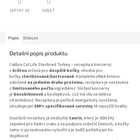
ZEPTAT SE
SDÍLET
Popis
Diskuze
Detailní popis produktu
Calibra Cat Life Sterilised Turkey – receptura konzervy
s
krůtou
určená pro
dospělé kočky
, vhodná pro
kočky
sterilizované/kastrované
. Kompletní vlhké krmivo
založené
na jediném druhu proteinu
, receptura je sestavena
z
limitovaného počtu
ingrediencí. Složení konzervy
je
bezobilninové
a bezlepkové, což má vliv na lehkou
stravitelnost. Receptura je pečlivě energeticky vyvážená,
obsahuje jen
100% specifikované suroviny
té nejvyšší kvality.
Součástí receptury je nezbytný
taurin
, který je důležitý
zejména pro funkci zraku a na podporu srdeční činnosti, a kočky
samy si jej nedovedou vytvořit a je tudíž potřeba jim ho
doplňovat.