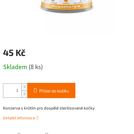
45 Kč
Měrná
Skladem
(8 ks)
cena:
Přidat do košíku
Konzerva s krůtím pro dospělé sterilizované kočky
Detailní informace