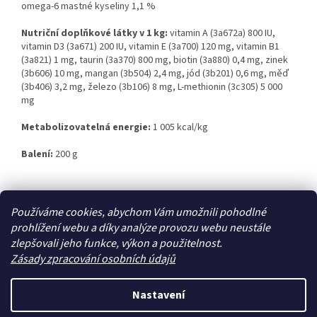
omega-6 mastné kyseliny 1,1 %
Nutriční doplňkové látky v 1 kg:
vitamin A (3a672a) 800 IU,
vitamin D3 (3a671) 200 IU, vitamin E (3a700) 120 mg, vitamin B1
(3a821) 1 mg, taurin (3a370) 800 mg, biotin (3a880) 0,4 mg, zinek
(3b606) 10 mg, mangan (3b504) 2,4 mg, jód (3b201) 0,6 mg, měď
(3b406) 3,2 mg, železo (3b106) 8 mg, L-methionin (3c305) 5 000
mg
Metabolizovatelná energie:
1 005 kcal/kg
Balení:
200 g
Z
Používáme cookies, abychom Vám umožnili pohodlné
á
prohlížení webu a díky analýze provozu webu neustále
Zboží.cz
Heureka.cz
p
zlepšovali jeho funkce, výkon a použitelnost.
a
Zásady zpracování osobních údajů
t
í
Nastavení
Vytvořil Shoptet