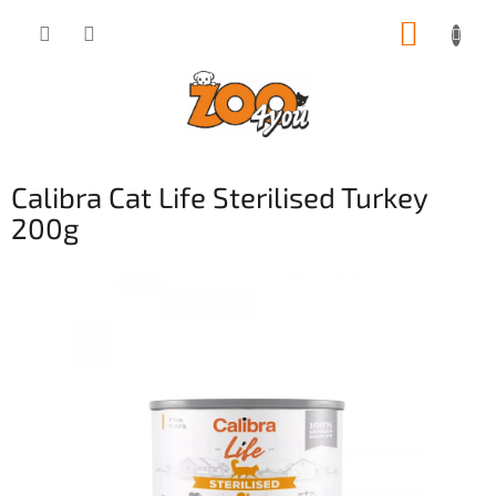
Přejít
NÁKUP
na
obsah
KOŠÍK
Calibra Cat Life Sterilised Turkey
200g