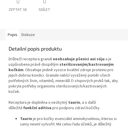
ZEPTAT SE
SDÍLET
Popis
Diskuze
Detailní popis produktu
Drůbeží receptura granulí
neobsahuje pšenici ani sóju
a je
uzpůsobena právě dospělým
sterilizovaným/kastrovaným
kočkám
. Obsahuje jedině vysoce kvalitní zdroje proteinu pro
jejich dobrou kondici.
Granule nabízí vyvážený poměr všech
potřebných živin, vitamínů, minerálů či stopových prvků tak, aby
pokryla potřeby organismu sterilizovaných/kastrovaných
koček.
Receptura je doplněna o nezbytný
taurin
, a o další
důležitá
funkční aditiva
pro podporu zdraví kočičky.
Taurin
je pro kočky esenciální aminokyselinou, kterou si
samy neumí vytvořit. Má celou řadu účinků, je důležitý