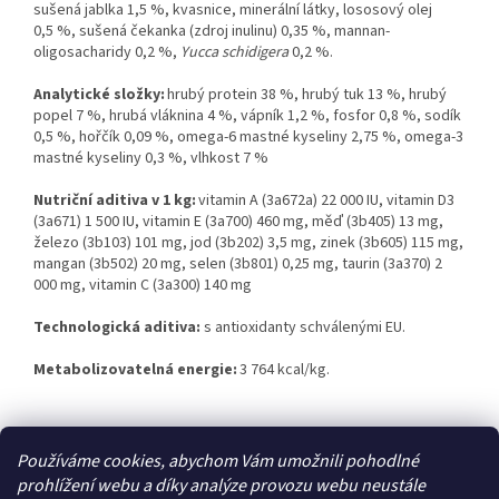
sušená jablka 1,5 %, kvasnice, minerální látky, lososový olej
0,5 %, sušená čekanka (zdroj inulinu) 0,35 %, mannan-
oligosacharidy 0,2 %,
Yucca schidigera
0,2 %.
Analytické složky:
hrubý protein 38 %, hrubý tuk 13 %, hrubý
popel 7 %, hrubá vláknina 4 %, vápník 1,2 %, fosfor 0,8 %, sodík
0,5 %, hořčík 0,09 %, omega-6 mastné kyseliny 2,75 %, omega-3
mastné kyseliny 0,3 %, vlhkost 7 %
Nutriční aditiva v 1 kg:
vitamin A (3a672a) 22 000 IU, vitamin D3
(3a671) 1 500 IU, vitamin E (3a700) 460 mg, měď (3b405) 13 mg,
železo (3b103) 101 mg, jod (3b202) 3,5 mg, zinek (3b605) 115 mg,
mangan (3b502) 20 mg, selen (3b801) 0,25 mg, taurin (3a370) 2
000 mg, vitamin C (3a300) 140 mg
Technologická aditiva:
s antioxidanty schválenými EU.
Metabolizovatelná energie:
3 764 kcal/kg.
Z
Používáme cookies, abychom Vám umožnili pohodlné
á
prohlížení webu a díky analýze provozu webu neustále
Zboží.cz
Heureka.cz