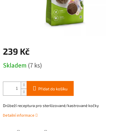
239 Kč
Měrná
Skladem
(7 ks)
cena:
Přidat do košíku
Drůbeží receptura pro sterilizované/kas­trované kočky
Detailní informace