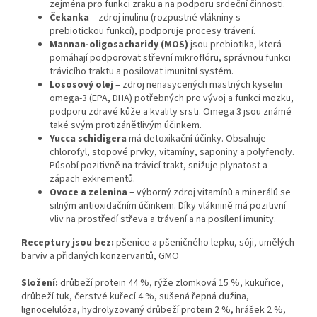
zejména pro funkci zraku a na podporu srdeční činnosti.
Čekanka
– zdroj inulinu (rozpustné vlákniny s
prebiotickou funkcí), podporuje procesy trávení.
Mannan-oligosacharidy (MOS)
jsou prebiotika, která
pomáhají podporovat střevní mikroflóru, správnou funkci
trávicího traktu a posilovat imunitní systém.
Lososový olej
– zdroj nenasycených mastných kyselin
omega-3 (EPA, DHA) potřebných pro vývoj a funkci mozku,
podporu zdravé kůže a kvality srsti. Omega 3 jsou známé
také svým protizánětlivým účinkem.
Yucca schidigera
má detoxikační účinky. Obsahuje
chlorofyl, stopové prvky, vitamíny, saponiny a polyfenoly.
Působí pozitivně na trávicí trakt, snižuje plynatost a
zápach exkrementů.
Ovoce a zelenina
– výborný zdroj vitamínů a minerálů se
silným antioxidačním účinkem. Díky vláknině má pozitivní
vliv na prostředí střeva a trávení a na posílení imunity.
Receptury jsou bez:
pšenice a pšeničného lepku, sóji, umělých
barviv a přidaných konzervantů, GMO
Složení:
drůbeží protein 44 %, rýže zlomková 15 %, kukuřice,
drůbeží tuk, čerstvé kuřecí 4 %, sušená řepná dužina,
lignocelulóza, hydrolyzovaný drůbeží protein 2 %, hrášek 2 %,