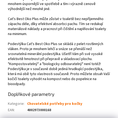
mnohem úspornější ve spotřebě a tím i výrazně cenově
výhodnější než mnohé jiné.
Cat's Best Oko Plus může zůstat v toaletě bez nepříjemného
zápachu déle, díky efektivní absorbci pachu. Tím se redukují
materiálové náklady a pracnost při čištění a naplňování toalety
na minimum.
Podestýlka Cat's Best Oko Plus se skládá z pelet rostlinných
vláken. Proto je mnohem lehčí a snáze se přenáší než
srovnatelná minerální podestýlka. Ušetří Vám při své vysoké
efektivitě hmotnost při přepravě a skladovací plochu.
"Kompostovatelný" a "biologicky odbouratelný" není totéž!
Podestýlka je v současné době jediná hrudkující podestýlka,
která má obě tyto vlastnosti současně. Proto můžete obsah Vaší
kočičí toalety vyhodit na kompost nebo do popelnice na
bioodpady.
Doplňkové parametry
Kategorie
:
Chovatelské potřeby pro kočky
EAN
:
4002973000168