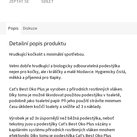
ZEPTAT SE
SDÍLET
Popis
Diskuze
Detailní popis produktu
Hrudkující kočkolit s minimální spotřebou.
Velmi dobře hrudkující a biologicky odbouratelná podestýlka
nejen pro kočky, ale i králíčky a malé hlodavce. Hygienicky čistá,
měkká a příjemná pro tlapky.
Cat's Best Oko Plus je vyroben z přírodních rostlinných vláken.
Díky tomu je možné likvidovat použitou podestýlku v toaletě,
podobně jako toaletní papír. Při jeho použití strávíte minimum
času úklidem kočičí toalety a snížíte až 3 x náklady.
Výrobek je až 3x úspornější než běžná podestýlka, neboť
tekutiny jsou u podestýlky Cat's Best Oko Plus vázány v
kapilárním systému přírodních rostlinných vláken mnohem
efektivněji. Díky tomu je podestýlka Cat's Best Oko Plus