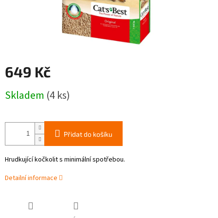
649 Kč
Měrná
Skladem
(4 ks)
cena:
Přidat do košíku
Hrudkující kočkolit s minimální spotřebou.
Detailní informace