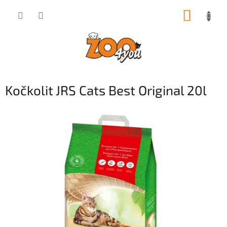
Přejít
NÁKUP
na
obsah
KOŠÍK
Kočkolit JRS Cats Best Original 20l