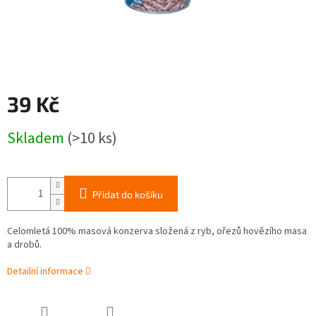
39 Kč
Měrná
Skladem
(>10 ks)
cena:
Přidat do košíku
Celomletá 100% masová konzerva složená z ryb, ořezů hovězího masa
a drobů.
Detailní informace