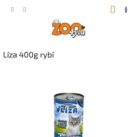
Přejít
NÁKUP
na
obsah
KOŠÍK
Líza 400g rybí