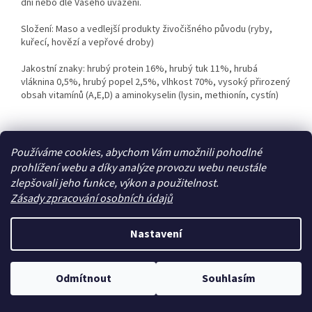
dní nebo dle Vašeho uvážení.
Složení: Maso a vedlejší produkty živočišného původu (ryby,
kuřecí, hovězí a vepřové droby)
Jakostní znaky: hrubý protein 16%, hrubý tuk 11%, hrubá
vláknina 0,5%, hrubý popel 2,5%, vlhkost 70%, vysoký přirozený
obsah vitamínů (A,E,D) a aminokyselin (lysin, methionín, cystín)
Z
Používáme cookies, abychom Vám umožnili pohodlné
á
prohlížení webu a díky analýze provozu webu neustále
Zboží.cz
Heureka.cz
p
zlepšovali jeho funkce, výkon a použitelnost.
a
Zásady zpracování osobních údajů
t
í
Nastavení
Vytvořil Shoptet
Odmítnout
Souhlasím
Copyright 2026
Zoo4you
. Všechna práva vyhrazena.