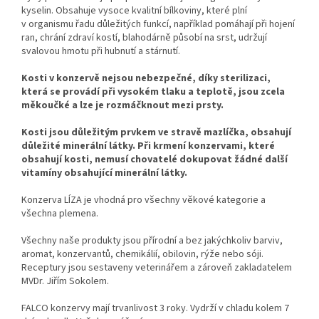
kyselin. Obsahuje vysoce kvalitní bílkoviny, které plní
v organismu řadu důležitých funkcí, například pomáhají při hojení
ran, chrání zdraví kostí, blahodárně působí na srst, udržují
svalovou hmotu při hubnutí a stárnutí.
Kosti v konzervě nejsou nebezpečné, díky sterilizaci,
která se provádí při vysokém tlaku a teplotě, jsou zcela
měkoučké a lze je rozmáčknout mezi prsty.
Kosti jsou důležitým prvkem ve stravě mazlíčka, obsahují
důležité minerální látky. Při krmení konzervami, které
obsahují kosti, nemusí chovatelé dokupovat žádné další
vitamíny obsahující minerální látky.
Konzerva LÍZA je vhodná pro všechny věkové kategorie a
všechna plemena.
Všechny naše produkty jsou přírodní a bez jakýchkoliv barviv,
aromat, konzervantů, chemikálií, obilovin, rýže nebo sóji.
Receptury jsou sestaveny veterinářem a zároveň zakladatelem
MVDr. Jiřím Sokolem.
FALCO konzervy mají trvanlivost 3 roky. Vydrží v chladu kolem 7