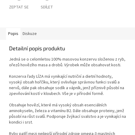
ZEPTAT SE
SDÍLET
Popis
Diskuze
Detailní popis produktu
Jedná se o celomletou 100% masovou konzervu složenou z ryb,
ořezů hovězího masa a drobů. Výrobek může obsahovat kosti.
Konzerva řady LÍZA má vynikající nutriční a dietní hodnoty,
vysoký obsah hořčíku, který ovlivňuje správnou funkci svalů a
nervů, dále pak obsahuje sodík a vápník, jenž příznivě působí na
zpevňování kostí v kloubech. Vše je v přírodní formě.
Obsahuje hovězí, které má vysoký obsah esenciálních
aminokyselin, železa a vitamínu B2. Dále obsahuje proteiny, jenž
působí na růst svalů. Podporuje žvýkací svalstvo a je vynikající na
kondici i srst.
Ryby patří mezi nejlepší přírodní zdroje omega-3 mastných