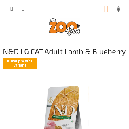
Přejít
NÁKUP
na
obsah
KOŠÍK
N&D LG CAT Adult Lamb & Blueberry
Klikni pro více
variant