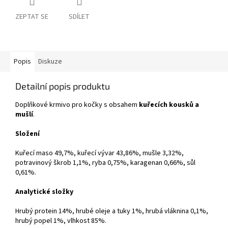
ZEPTAT SE
SDÍLET
Popis
Diskuze
Detailní popis produktu
Doplňkové krmivo pro kočky s obsahem
kuřecích kousků a
mušlí
.
Složení
Kuřecí maso 49,7%, kuřecí vývar 43,86%, mušle 3,32%,
potravinový škrob 1,1%, ryba 0,75%, karagenan 0,66%, sůl
0,61%.
Analytické složky
Hrubý protein 14%, hrubé oleje a tuky 1%, hrubá vláknina 0,1%,
hrubý popel 1%, vlhkost 85%.