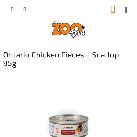
Přejít
NÁKUP
na
obsah
KOŠÍK
Ontario Chicken Pieces + Scallop
95g