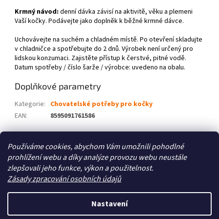
Krmný návod:
denní dávka závisí na aktivitě, věku a plemeni
Vaší kočky. Podávejte jako doplněk k běžné krmné dávce.
Uchovávejte na suchém a chladném místě. Po otevření skladujte
v chladničce a spotřebujte do 2 dnů. Výrobek není určený pro
lidskou konzumaci. Zajistěte přístup k čerstvé, pitné vodě.
Datum spotřeby / číslo šarže / výrobce: uvedeno na obalu.
Doplňkové parametry
Kategorie
:
Chovatelské potřeby pro kočky
EAN
:
8595091761586
Z
Používáme cookies, abychom Vám umožnili pohodlné
á
prohlížení webu a díky analýze provozu webu neustále
Zboží.cz
Heureka.cz
p
zlepšovali jeho funkce, výkon a použitelnost.
a
Zásady zpracování osobních údajů
t
í
Nastavení
Vytvořil Shoptet