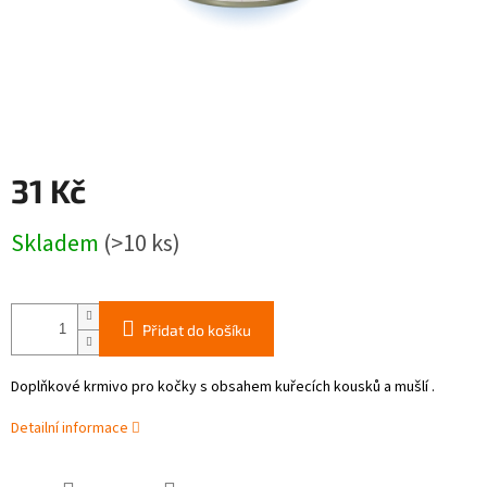
31 Kč
Měrná
Skladem
(>10 ks)
cena:
Přidat do košíku
Doplňkové krmivo pro kočky s obsahem kuřecích kousků a mušlí .
Detailní informace