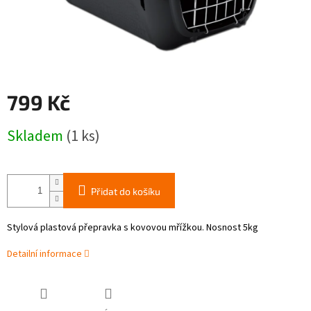
799 Kč
Měrná
Skladem
(1 ks)
cena:
Přidat do košíku
Stylová plastová přepravka s kovovou mřížkou. Nosnost 5kg
Detailní informace