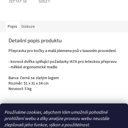
ZEPTAT SE
SDÍLET
Popis
Diskuze
Detailní popis produktu
Přepravka pro kočky a malá plemena psů v luxusním provedení.
- kovová dvířka splňující požadavky IATA pro leteckou přepravu
- měkké ergonomické madlo
Barva: černá se zlatým logem
Rozměr: 51 x 31 x 34 cm
Nosnost: 5 kg
Z
Používáme cookies, abychom Vám umožnili pohodlné
á
prohlížení webu a díky analýze provozu webu neustále
Zboží.cz
Heureka.cz
p
zlepšovali jeho funkce, výkon a použitelnost.