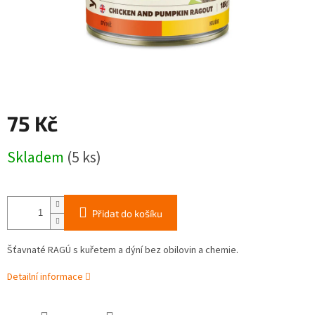
75 Kč
Měrná
Skladem
(5 ks)
cena:
Přidat do košíku
Šťavnaté RAGÚ s kuřetem a dýní bez obilovin a chemie.
Detailní informace