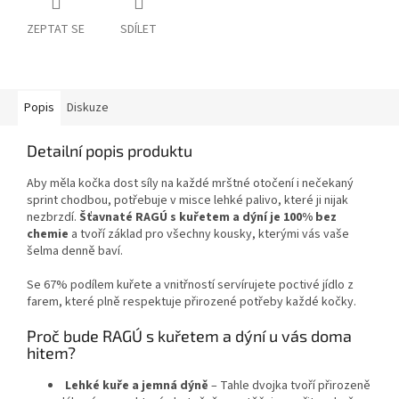
ZEPTAT SE
SDÍLET
Popis
Diskuze
Detailní popis produktu
Aby měla kočka dost síly na každé mrštné otočení i nečekaný
sprint chodbou, potřebuje v misce lehké palivo, které ji nijak
nezbrzdí.
Šťavnaté RAGÚ s kuřetem a dýní je 100% bez
chemie
a tvoří základ pro všechny kousky, kterými vás vaše
šelma denně baví.
Se 67% podílem kuřete a vnitřností servírujete poctivé jídlo z
farem, které plně respektuje přirozené potřeby každé kočky.
Proč bude RAGÚ s kuřetem a dýní u vás doma
hitem?
Lehké kuře a jemná dýně
– Tahle dvojka tvoří přirozeně