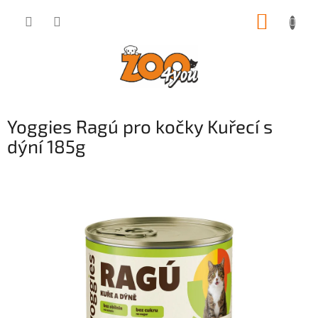
Přejít
NÁKUP
na
obsah
KOŠÍK
Yoggies Ragú pro kočky Kuřecí s
dýní 185g