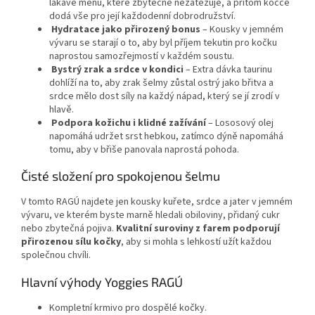
lákavé menu, které zbytečně nezatěžuje, a přitom kočce
dodá vše pro její každodenní dobrodružství.
Hydratace jako přirozený bonus
– Kousky v jemném
vývaru se starají o to, aby byl příjem tekutin pro kočku
naprostou samozřejmostí v každém soustu.
Bystrý zrak a srdce v kondici
– Extra dávka taurinu
dohlíží na to, aby zrak šelmy zůstal ostrý jako břitva a
srdce mělo dost síly na každý nápad, který se jí zrodí v
hlavě.
Podpora kožichu i klidné zažívání
– Lososový olej
napomáhá udržet srst hebkou, zatímco dýně napomáhá
tomu, aby v břiše panovala naprostá pohoda.
Čisté složení pro spokojenou šelmu
V tomto RAGÚ najdete jen kousky kuřete, srdce a jater v jemném
vývaru, ve kterém byste marně hledali obiloviny, přidaný cukr
nebo zbytečná pojiva.
Kvalitní suroviny z farem podporují
přirozenou sílu kočky
, aby si mohla s lehkostí užít každou
společnou chvíli.
Hlavní výhody Yoggies RAGÚ
Kompletní krmivo pro dospělé kočky.