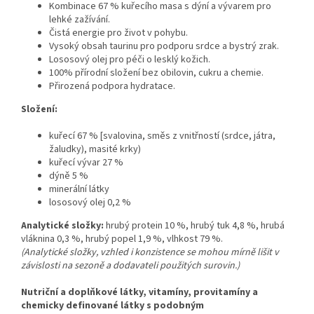
Kombinace 67 % kuřecího masa s dýní a vývarem pro
lehké zažívání.
Čistá energie pro život v pohybu.
Vysoký obsah taurinu pro podporu srdce a bystrý zrak.
Lososový olej pro péči o lesklý kožich.
100% přírodní složení bez obilovin, cukru a chemie.
Přirozená podpora hydratace.
Složení
:
kuřecí 67 % [svalovina, směs z vnitřností (srdce, játra,
žaludky), masité krky)
kuřecí vývar 27 %
dýně 5 %
minerální látky
lososový olej 0,2 %
Analytické složky:
hrubý protein 10 %, hrubý tuk 4,8 %, hrubá
vláknina 0,3 %, hrubý popel 1,9 %, vlhkost 79 %.
(Analytické složky, vzhled i konzistence se mohou mírně lišit v
závislosti na sezoně a dodavateli použitých surovin.)
Nutriční a doplňkové látky, vitamíny, provitamíny a
chemicky definované látky s podobným