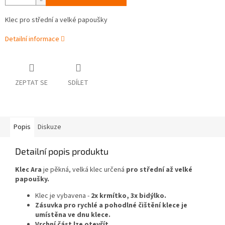
Klec pro střední a velké papoušky
Detailní informace
ZEPTAT SE
SDÍLET
Popis
Diskuze
Detailní popis produktu
Klec Ara
je pěkná, velká klec určená
pro střední až velké
papoušky.
Klec je vybavena -
2x krmítko, 3x bidýlko.
Zásuvka pro rychlé a pohodlné čištění klece je
umístěna ve dnu klece.
Vrchní část lze otevřít