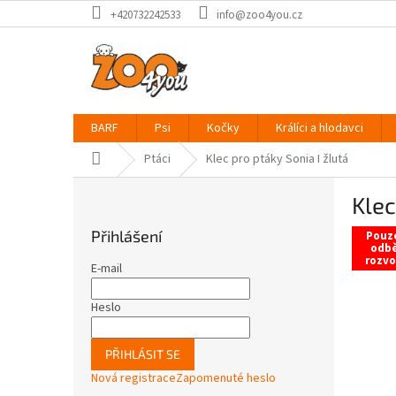
Přejít
+420732242533
info@zoo4you.cz
na
obsah
BARF
Psi
Kočky
Králíci a hlodavci
Domů
Ptáci
Klec pro ptáky Sonia I žlutá
P
Klec
o
s
Přihlášení
Pouz
t
odbě
rozvo
r
E-mail
a
n
Heslo
n
í
PŘIHLÁSIT SE
p
Nová registrace
Zapomenuté heslo
a