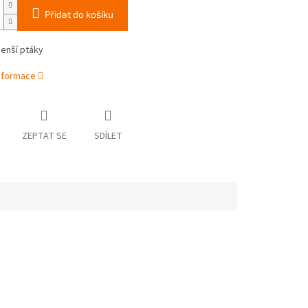
Přidat do košíku
enší ptáky
informace
ZEPTAT SE
SDÍLET