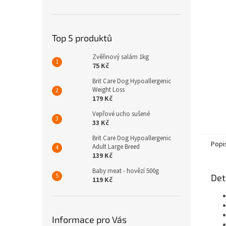
n
e
l
Top 5 produktů
Zvěřinový salám 1kg
75 Kč
Brit Care Dog Hypoallergenic
Weight Loss
179 Kč
Vepřové ucho sušené
33 Kč
Brit Care Dog Hypoallergenic
Popi
Adult Large Breed
139 Kč
Baby meat - hovězí 500g
Det
119 Kč
Informace pro Vás