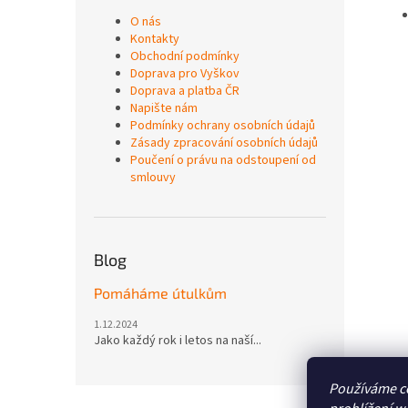
O nás
Kontakty
Obchodní podmínky
Doprava pro Vyškov
Doprava a platba ČR
Napište nám
Podmínky ochrany osobních údajů
Zásady zpracování osobních údajů
Poučení o právu na odstoupení od
smlouvy
Blog
Pomáháme útulkům
1.12.2024
Jako každý rok i letos na naší...
Používáme c
Z