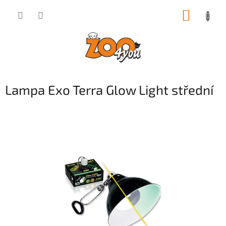
Přejít
NÁKUP
na
obsah
KOŠÍK
Lampa Exo Terra Glow Light střední