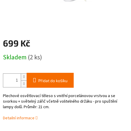
699 Kč
Měrná
Skladem
(2 ks)
cena:
Přidat do košíku
Plechové osvětlovací těleso s vnitřní porcelánovou vrstvou a se
svorkou + světelný zářič včetně volitelného držáku - pro spuštění
lampy dolů. Průměr: 21 cm.
Detailní informace