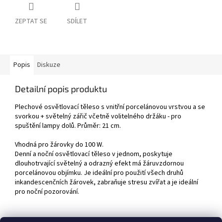
ZEPTAT SE
SDÍLET
Popis
Diskuze
Detailní popis produktu
Plechové osvětlovací těleso s vnitřní porcelánovou vrstvou a se
svorkou + světelný zářič včetně volitelného držáku - pro
spuštění lampy dolů. Průměr: 21 cm.
Vhodná pro žárovky do 100 W.
Denní a noční osvětlovací těleso v jednom, poskytuje
dlouhotrvající světelný a odrazný efekt má žáruvzdornou
porcelánovou objímku. Je ideální pro použití všech druhů
inkandescenčních žárovek, zabraňuje stresu zvířat a je ideální
pro noční pozorování.