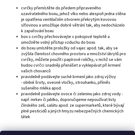
cvrčky přemístěte do předem připraveného
uzavíratelného boxu, jehož víko nebo alespoň jedna stěna
je opatřena ventilačním otvorem překrytým kovovou
síťovinou a umožňuje dobré větrání tak, aby nedocházelo
k zapařování boxu
box s cvrčky přechovávejte v pokojové teplotě a
umožněte volný přístup vzduchu do boxu
do boxu umístěte proložky od vajec apod. tak, aby se
zvýšila členitost chovného prostoru a množství úkrytů pro
cvrčky, můžete použít i papírové roličky, v nichž se vám
budou cvrčci snadněji přenášet a vyklepávat při krmení
vašich chovanců
pravidelně podávejte suché krmení jako zdroj výživy
- obilné šroty, ovesné vločky, strouhanku, příměs
sušeného mléka apod.
pravidelně podávejte ovoce či zeleninu jako zdroj vody -
např. mrkev či jablko, doporučujeme nepoužívat listy
čínského zelí, salátu apod. ze supermarketů, které bývají
plné pesticidů a jiných hmyzu nebezpečných chemických
látek