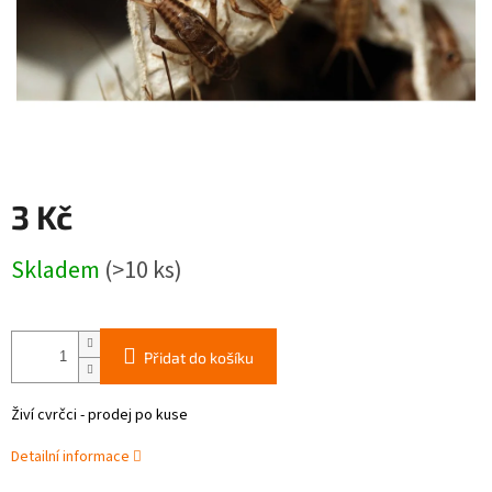
3 Kč
Měrná
Skladem
(>10 ks)
cena:
Přidat do košíku
Živí cvrčci - prodej po kuse
Detailní informace