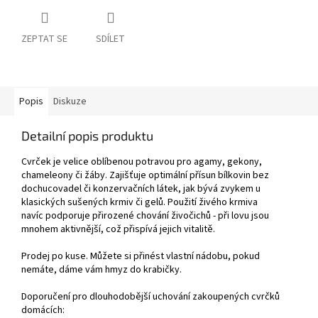
ZEPTAT SE
SDÍLET
Popis
Diskuze
Detailní popis produktu
Cvrček je velice oblíbenou potravou pro agamy, gekony,
chameleony či žáby. Zajišťuje optimální přísun bílkovin bez
dochucovadel či konzervačních látek, jak bývá zvykem u
klasických sušených krmiv či gelů. Použití živého krmiva
navíc podporuje přirozené chování živočichů - při lovu jsou
mnohem aktivnější, což přispívá jejich vitalitě.
Prodej po kuse. Můžete si přinést vlastní nádobu, pokud
nemáte, dáme vám hmyz do krabičky.
Doporučení pro dlouhodobější uchování zakoupených cvrčků
domácích: