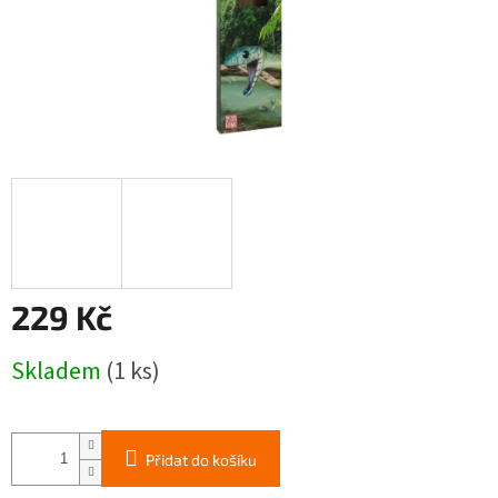
229 Kč
Měrná
Skladem
(1 ks)
cena:
Přidat do košíku