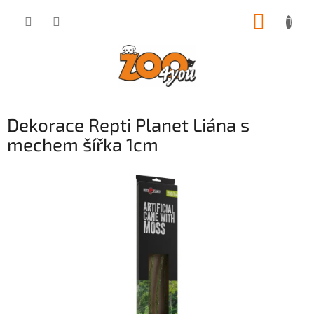
Přejít
NÁKUP
na
obsah
KOŠÍK
Dekorace Repti Planet Liána s
mechem šířka 1cm