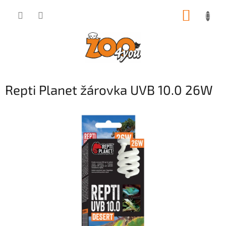
Přejít
NÁKUP
na
obsah
KOŠÍK
Repti Planet žárovka UVB 10.0 26W