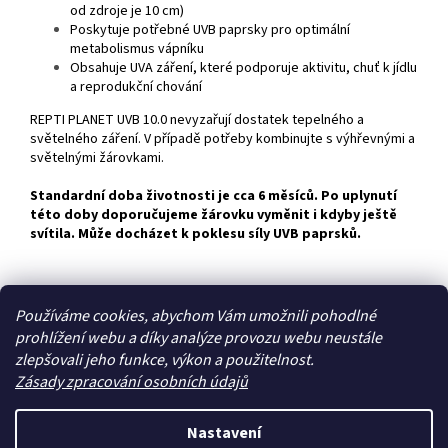
od zdroje je 10 cm)
Poskytuje potřebné UVB paprsky pro optimální
metabolismus vápníku
Obsahuje UVA záření, které podporuje aktivitu, chuť k jídlu
a reprodukční chování
REPTI PLANET UVB 10.0 nevyzařují dostatek tepelného a
světelného záření. V případě potřeby kombinujte s výhřevnými a
světelnými žárovkami.
Standardní doba životnosti je cca 6 měsíců. Po uplynutí
této doby doporučujeme žárovku vyměnit i kdyby ještě
svítila. Může docházet k poklesu síly UVB paprsků.
Z
Používáme cookies, abychom Vám umožnili pohodlné
á
prohlížení webu a díky analýze provozu webu neustále
Zboží.cz
Heureka.cz
p
zlepšovali jeho funkce, výkon a použitelnost.
a
Zásady zpracování osobních údajů
t
í
Nastavení
Vytvořil Shoptet