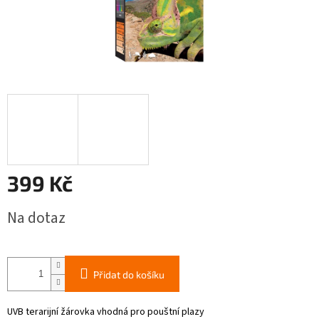
399 Kč
Měrná
Na dotaz
cena:
Přidat do košíku
UVB terarijní žárovka vhodná pro pouštní plazy