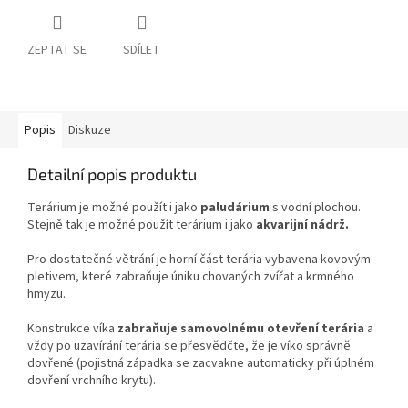
ZEPTAT SE
SDÍLET
Popis
Diskuze
Detailní popis produktu
Terárium je možné použít i jako
paludárium
s vodní plochou.
Stejně tak je možné použít terárium i jako
akvarijní nádrž.
Pro dostatečné větrání je horní část terária vybavena kovovým
pletivem, které zabraňuje úniku chovaných zvířat a krmného
hmyzu.
Konstrukce víka
zabraňuje samovolnému otevření terária
a
vždy po uzavírání terária se přesvědčte, že je víko správně
dovřené (pojistná západka se zacvakne automaticky při úplném
dovření vrchního krytu).