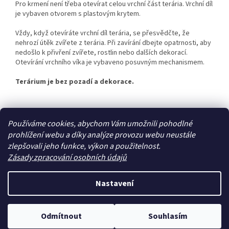
Pro krmení není třeba otevírat celou vrchní část terária. Vrchní díl
je vybaven otvorem s plastovým krytem.
Vždy, když otevíráte vrchní díl terária, se přesvědčte, že
nehrozí útěk zvířete z terária. Při zavírání dbejte opatrnosti, aby
nedošlo k přivření zvířete, rostlin nebo dalších dekorací.
Otevírání vrchního víka je vybaveno posuvným mechanismem.
Terárium je bez pozadí a dekorace.
Z
Používáme cookies, abychom Vám umožnili pohodlné
á
prohlížení webu a díky analýze provozu webu neustále
Zboží.cz
Heureka.cz
p
zlepšovali jeho funkce, výkon a použitelnost.
a
Zásady zpracování osobních údajů
t
í
Nastavení
Vytvořil Shoptet
Odmítnout
Souhlasím
Copyright 2026
Zoo4you
. Všechna práva vyhrazena.