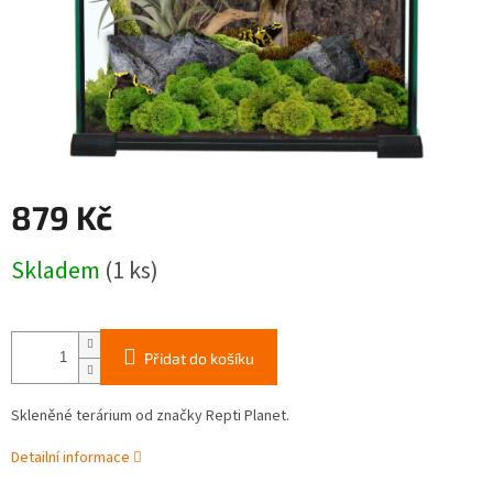
879 Kč
Měrná
Skladem
(1 ks)
cena:
Přidat do košíku
Skleněné terárium od značky Repti Planet.
Detailní informace