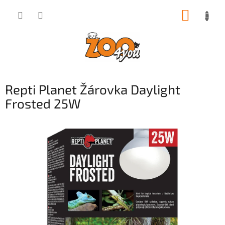
Přejít
NÁKUP
na
obsah
KOŠÍK
Repti Planet Žárovka Daylight
Frosted 25W