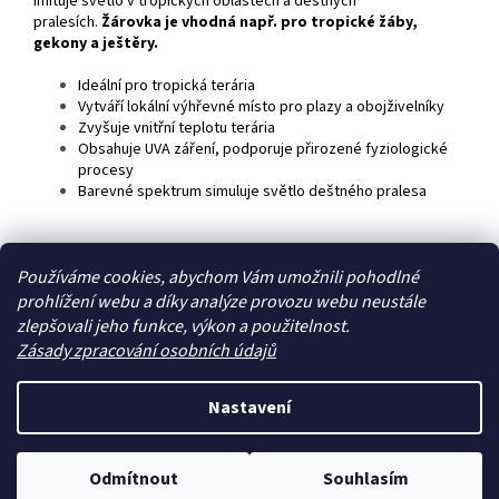
imituje světlo v tropických oblastech a deštných
pralesích.
Žárovka je vhodná např. pro tropické žáby,
gekony a ještěry.
Ideální pro tropická terária
Vytváří lokální výhřevné místo pro plazy a obojživelníky
Zvyšuje vnitřní teplotu terária
Obsahuje UVA záření, podporuje přirozené fyziologické
procesy
Barevné spektrum simuluje světlo deštného pralesa
Z
Používáme cookies, abychom Vám umožnili pohodlné
á
prohlížení webu a díky analýze provozu webu neustále
Zboží.cz
Heureka.cz
p
zlepšovali jeho funkce, výkon a použitelnost.
a
Zásady zpracování osobních údajů
t
í
Nastavení
Vytvořil Shoptet
Odmítnout
Souhlasím
Copyright 2026
Zoo4you
. Všechna práva vyhrazena.