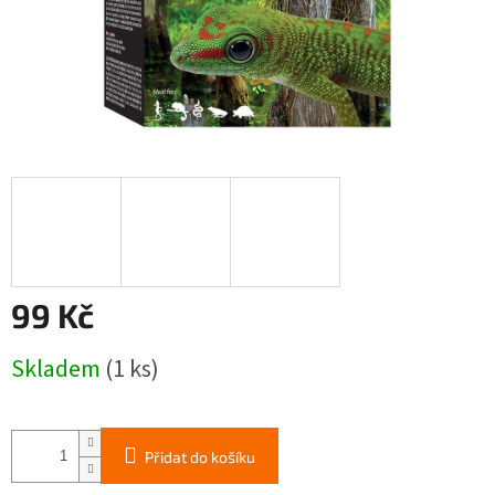
99 Kč
Měrná
Skladem
(1 ks)
cena:
Přidat do košíku